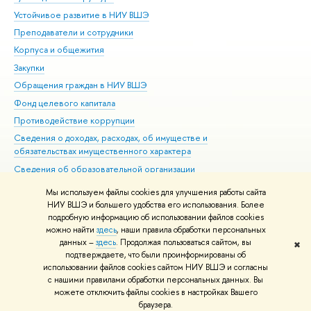
Устойчивое развитие в НИУ ВШЭ
Ол
Преподаватели и сотрудники
При
Корпуса и общежития
Вы
Закупки
При
Обращения граждан в НИУ ВШЭ
Ас
Фонд целевого капитала
До
Противодействие коррупции
Цен
Сведения о доходах, расходах, об имуществе и
Би
обязательствах имущественного характера
Об
Сведения об образовательной организации
Обр
Людям с ограниченными возможностями здоровья
Мы используем файлы cookies для улучшения работы сайта
Единая платежная страница
НИУ ВШЭ и большего удобства его использования. Более
подробную информацию об использовании файлов cookies
Работа в Вышке
можно найти
здесь
, наши правила обработки персональных
данных –
здесь
. Продолжая пользоваться сайтом, вы
✖
Редактору
подтверждаете, что были проинформированы об
© НИУ ВШЭ 1993–2026
Адреса и контакты
Условия использования
использовании файлов cookies сайтом НИУ ВШЭ и согласны
с нашими правилами обработки персональных данных. Вы
материалов
Политика конфиденциальности
Карта сайта
можете отключить файлы cookies в настройках Вашего
Шрифты HSE Sans и HSE Slab разработаны в
Школе дизайна НИУ ВШЭ
браузера.