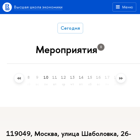
Высшая школа экономики
Меню
Сегодня
Мероприятия
0
5
6
7
8
9
10
11
12
13
14
15
16
17
18
19
20
ср
чт
пт
сб
вс
пн
вт
ср
чт
пт
сб
вс
пн
вт
ср
чт
119049, Москва, улица Шаболовка, 26-