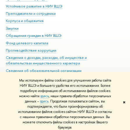
Устойчивое развитие в НИУ ВШЭ
Ол
Преподаватели и сотрудники
При
Корпуса и общежития
Вы
Закупки
При
Обращения граждан в НИУ ВШЭ
Ас
Фонд целевого капитала
До
Противодействие коррупции
Цен
Сведения о доходах, расходах, об имуществе и
Би
обязательствах имущественного характера
Об
Сведения об образовательной организации
Обр
Людям с ограниченными возможностями здоровья
Мы используем файлы cookies для улучшения работы сайта
Единая платежная страница
НИУ ВШЭ и большего удобства его использования. Более
подробную информацию об использовании файлов cookies
Работа в Вышке
можно найти
здесь
, наши правила обработки персональных
данных –
здесь
. Продолжая пользоваться сайтом, вы
✖
Редактору
подтверждаете, что были проинформированы об
© НИУ ВШЭ 1993–2026
Адреса и контакты
Условия использования
использовании файлов cookies сайтом НИУ ВШЭ и согласны
с нашими правилами обработки персональных данных. Вы
материалов
Политика конфиденциальности
Карта сайта
можете отключить файлы cookies в настройках Вашего
Шрифты HSE Sans и HSE Slab разработаны в
Школе дизайна НИУ ВШЭ
браузера.