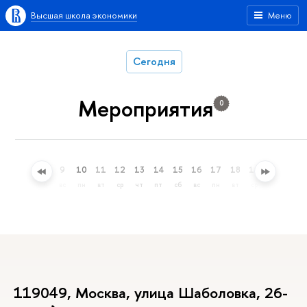
Высшая школа экономики
Меню
Сегодня
Мероприятия
0
6
7
8
9
10
11
12
13
14
15
16
17
18
19
20
21
чт
пт
сб
вс
пн
вт
ср
чт
пт
сб
вс
пн
вт
ср
чт
пт
119049, Москва, улица Шаболовка, 26-