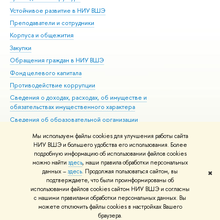
Устойчивое развитие в НИУ ВШЭ
Ол
Преподаватели и сотрудники
При
Корпуса и общежития
Вы
Закупки
При
Обращения граждан в НИУ ВШЭ
Ас
Фонд целевого капитала
До
Противодействие коррупции
Цен
Сведения о доходах, расходах, об имуществе и
Би
обязательствах имущественного характера
Об
Сведения об образовательной организации
Обр
Людям с ограниченными возможностями здоровья
Мы используем файлы cookies для улучшения работы сайта
Единая платежная страница
НИУ ВШЭ и большего удобства его использования. Более
подробную информацию об использовании файлов cookies
Работа в Вышке
можно найти
здесь
, наши правила обработки персональных
данных –
здесь
. Продолжая пользоваться сайтом, вы
✖
Редактору
подтверждаете, что были проинформированы об
© НИУ ВШЭ 1993–2026
Адреса и контакты
Условия использования
использовании файлов cookies сайтом НИУ ВШЭ и согласны
с нашими правилами обработки персональных данных. Вы
материалов
Политика конфиденциальности
Карта сайта
можете отключить файлы cookies в настройках Вашего
Шрифты HSE Sans и HSE Slab разработаны в
Школе дизайна НИУ ВШЭ
браузера.