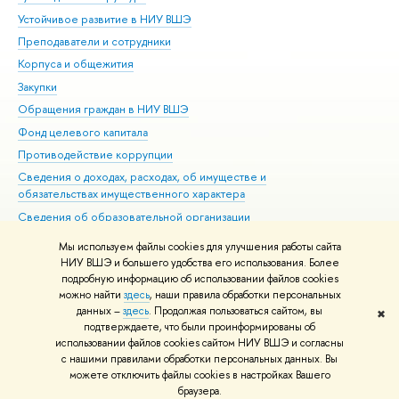
Устойчивое развитие в НИУ ВШЭ
Ол
Преподаватели и сотрудники
При
Корпуса и общежития
Вы
Закупки
При
Обращения граждан в НИУ ВШЭ
Ас
Фонд целевого капитала
До
Противодействие коррупции
Цен
Сведения о доходах, расходах, об имуществе и
Би
обязательствах имущественного характера
Об
Сведения об образовательной организации
Обр
Людям с ограниченными возможностями здоровья
Мы используем файлы cookies для улучшения работы сайта
Единая платежная страница
НИУ ВШЭ и большего удобства его использования. Более
подробную информацию об использовании файлов cookies
Работа в Вышке
можно найти
здесь
, наши правила обработки персональных
данных –
здесь
. Продолжая пользоваться сайтом, вы
✖
Редактору
подтверждаете, что были проинформированы об
© НИУ ВШЭ 1993–2026
Адреса и контакты
Условия использования
использовании файлов cookies сайтом НИУ ВШЭ и согласны
с нашими правилами обработки персональных данных. Вы
материалов
Политика конфиденциальности
Карта сайта
можете отключить файлы cookies в настройках Вашего
Шрифты HSE Sans и HSE Slab разработаны в
Школе дизайна НИУ ВШЭ
браузера.