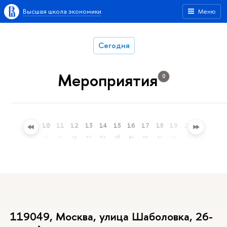
Высшая школа экономики
Меню
Сегодня
Мероприятия
0
7
8
9
10
11
12
13
14
15
16
17
18
19
20
21
22
пт
сб
вс
пн
вт
ср
чт
пт
сб
вс
пн
вт
ср
чт
пт
сб
119049, Москва, улица Шаболовка, 26-