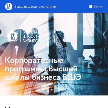
Высшая школа экономики
Меню
Корпоративные
программы Высшей
школы бизнеса ВШЭ