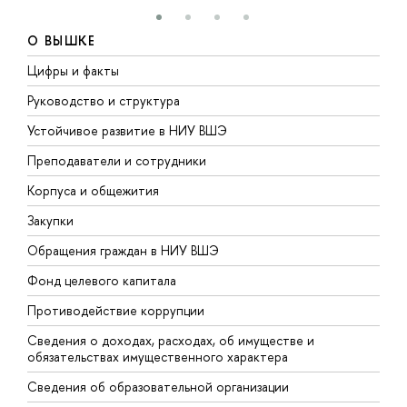
О ВЫШКЕ
Цифры и факты
Л
Руководство и структура
Д
Устойчивое развитие в НИУ ВШЭ
О
Преподаватели и сотрудники
П
Корпуса и общежития
В
Закупки
П
Обращения граждан в НИУ ВШЭ
А
Фонд целевого капитала
Д
Противодействие коррупции
Ц
Сведения о доходах, расходах, об имуществе и
Б
обязательствах имущественного характера
О
Сведения об образовательной организации
О