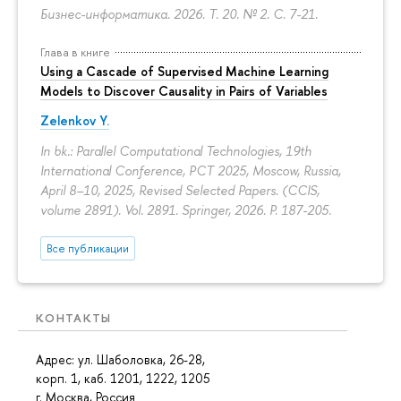
Бизнес-информатика. 2026. Т. 20. № 2.
С. 7-21.
Глава в книге
Using a Cascade of Supervised Machine Learning
Models to Discover Causality in Pairs of Variables
Zelenkov Y.
In bk.: Parallel Computational Technologies, 19th
International Conference, PCT 2025, Moscow, Russia,
April 8–10, 2025, Revised Selected Papers. (CCIS,
volume 2891). Vol. 2891. Springer, 2026.
P. 187-205.
Все публикации
КОНТАКТЫ
Адрес: ул. Шаболовка, 26-28,
корп. 1, каб. 1201, 1222, 1205
г. Москва, Россия