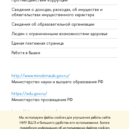
Сведения о доходах, расходах, об имуществе и
Бизне
обязательствах имущественного характера
Образ
Сведения об образовательной организации
Обрат
Людям с ограниченными возможностями здоровья
Единая платежная страница
Работа в Вышке
http://www.minobrnauki.gov.ru/
Министерство науки и высшего образования РФ
https://edu.gov.ru/
Министерство просвещения РФ
https://elearning.hse.ru/mooc
Массовые открытые онлайн-курсы
Мы используем файлы cookies для улучшения работы сайта
НИУ ВШЭ и большего удобства его использования. Более
подробную информацию об использовании файлов cookies