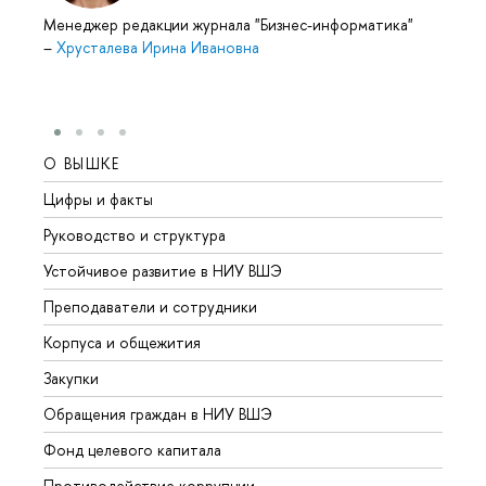
Менеджер редакции журнала "Бизнес-информатика"
–
Хрусталева Ирина Ивановна
О ВЫШКЕ
ОБР
Цифры и факты
Лице
Руководство и структура
Довуз
Устойчивое развитие в НИУ ВШЭ
Олим
Преподаватели и сотрудники
Прием
Корпуса и общежития
Вышк
Закупки
Прием
Обращения граждан в НИУ ВШЭ
Аспир
Фонд целевого капитала
Допол
Противодействие коррупции
Центр