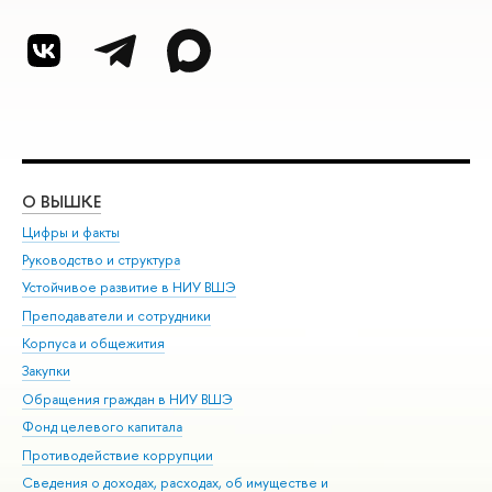
О ВЫШКЕ
ОБ
Цифры и факты
Ли
Руководство и структура
Дов
Устойчивое развитие в НИУ ВШЭ
Ол
Преподаватели и сотрудники
При
Корпуса и общежития
Вы
Закупки
При
Обращения граждан в НИУ ВШЭ
Ас
Фонд целевого капитала
До
Противодействие коррупции
Цен
Сведения о доходах, расходах, об имуществе и
Би