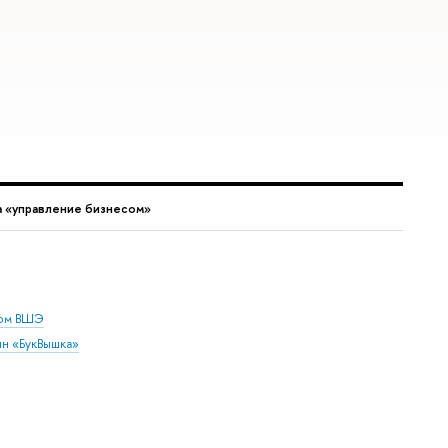
 «управление бизнесом»
дом ВШЭ
ин «БукВышка»