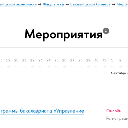
ая школа экономики»
Факультеты
Высшая школа бизнеса
Мероп
Мероприятия
1
18
19
20
21
22
23
24
25
26
27
28
29
30
31
1
2
вт
ср
чт
пт
сб
вс
пн
вт
ср
чт
пт
сб
вс
пн
вт
ср
Сентябрь 
ограммы бакалавриата «Управление
Онлайн
Регистраци