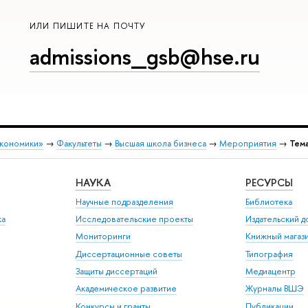
ИЛИ ПИШИТЕ НА ПОЧТУ
admissions_gsb@hse.ru
экономики»
→
Факультеты
→
Высшая школа бизнеса
→
Мероприятия
→
Тема
НАУКА
РЕСУРСЫ
Научные подразделения
Библиотека
ка
Исследовательские проекты
Издательский 
Мониторинги
Книжный магаз
Диссертационные советы
Типография
Защиты диссертаций
Медиацентр
Академическое развитие
Журналы ВШЭ
Конкурсы и гранты
Публикации