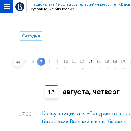
Национальный исследовательский университет «Высш
«управление бизнесом»
Сегодня
5
6
7
8
9
10
11
12
13
14
15
16
17
ный поиск
ср
чт
пт
сб
вс
пн
вт
ср
чт
пт
сб
вс
пн
августа, четверг
13
Консультация для абитуриентов пр
17:00
бизнесом» Высшей школы бизнеса