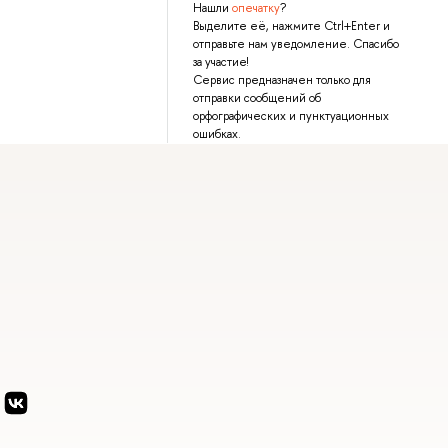
Нашли
опечатку
?
Выделите её, нажмите Ctrl+Enter и
отправьте нам уведомление. Спасибо
за участие!
Сервис предназначен только для
отправки сообщений об
орфографических и пунктуационных
ошибках.