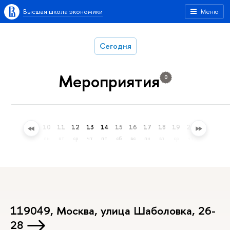
Высшая школа экономики
Меню
Сегодня
Мероприятия
0
7
8
9
10
11
12
13
14
15
16
17
18
19
20
21
22
пт
сб
вс
пн
вт
ср
чт
пт
сб
вс
пн
вт
ср
чт
пт
сб
119049, Москва, улица Шаболовка, 26-
28