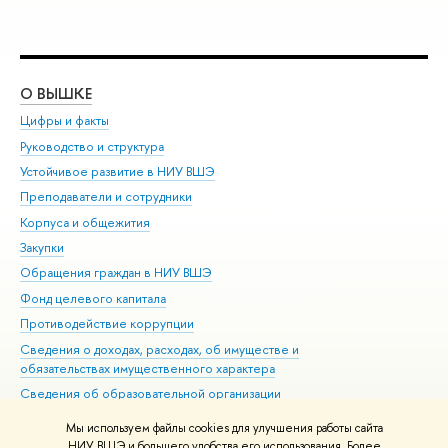
О ВЫШКЕ
ОБ
Цифры и факты
Ли
Руководство и структура
Дов
Устойчивое развитие в НИУ ВШЭ
Ол
Преподаватели и сотрудники
При
Корпуса и общежития
Вы
Закупки
При
Обращения граждан в НИУ ВШЭ
Ас
Фонд целевого капитала
До
Противодействие коррупции
Цен
Сведения о доходах, расходах, об имуществе и
Би
обязательствах имущественного характера
Об
Сведения об образовательной организации
Обр
Людям с ограниченными возможностями здоровья
Мы используем файлы cookies для улучшения работы сайта
Единая платежная страница
НИУ ВШЭ и большего удобства его использования. Более