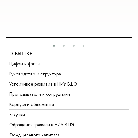
О ВЫШКЕ
Цифры и факты
Л
Руководство и структура
Д
Устойчивое развитие в НИУ ВШЭ
О
Преподаватели и сотрудники
П
Корпуса и общежития
В
Закупки
П
Обращения граждан в НИУ ВШЭ
А
Фонд целевого капитала
Д