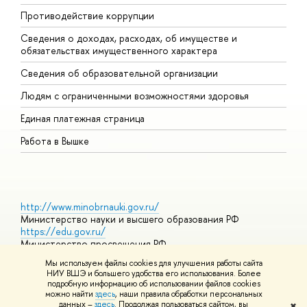
Противодействие коррупции
Ц
Сведения о доходах, расходах, об имуществе и
Б
обязательствах имущественного характера
О
Сведения об образовательной организации
О
Людям с ограниченными возможностями здоровья
Единая платежная страница
Работа в Вышке
http://www.minobrnauki.gov.ru/
Министерство науки и высшего образования РФ
https://edu.gov.ru/
Министерство просвещения РФ
https://elearning.hse.ru/mooc
Мы используем файлы cookies для улучшения работы сайта
Массовые открытые онлайн-курсы
НИУ ВШЭ и большего удобства его использования. Более
подробную информацию об использовании файлов cookies
можно найти
здесь
, наши правила обработки персональных
данных –
здесь
. Продолжая пользоваться сайтом, вы
✖