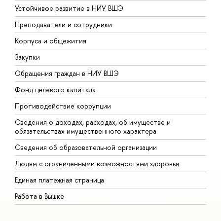
Устойчивое развитие в НИУ ВШЭ
О
Преподаватели и сотрудники
П
Корпуса и общежития
В
Закупки
П
Обращения граждан в НИУ ВШЭ
А
Фонд целевого капитала
Д
Противодействие коррупции
Ц
Сведения о доходах, расходах, об имуществе и
Б
обязательствах имущественного характера
О
Сведения об образовательной организации
О
Людям с ограниченными возможностями здоровья
Единая платежная страница
Работа в Вышке