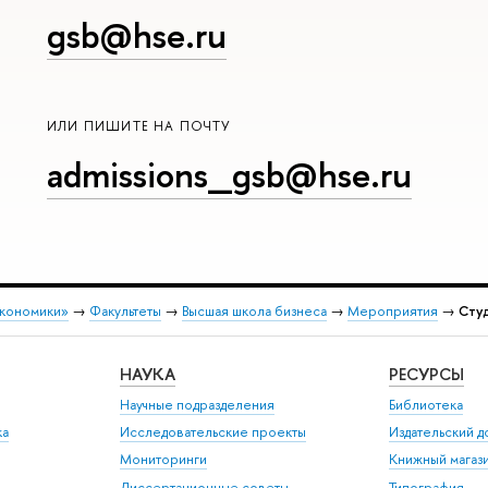
gsb@hse.ru
ИЛИ ПИШИТЕ НА ПОЧТУ
admissions_gsb@hse.ru
экономики»
→
Факультеты
→
Высшая школа бизнеса
→
Мероприятия
→
Сту
НАУКА
РЕСУРСЫ
Научные подразделения
Библиотека
ка
Исследовательские проекты
Издательский 
Мониторинги
Книжный магаз
Диссертационные советы
Типография