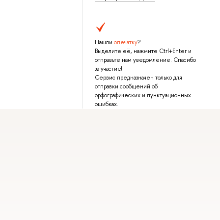
Нашли
опечатку
?
Выделите её, нажмите Ctrl+Enter и
отправьте нам уведомление. Спасибо
за участие!
Сервис предназначен только для
отправки сообщений об
орфографических и пунктуационных
ошибках.