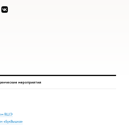
денческие мероприятия
дом ВШЭ
ин «БукВышка»