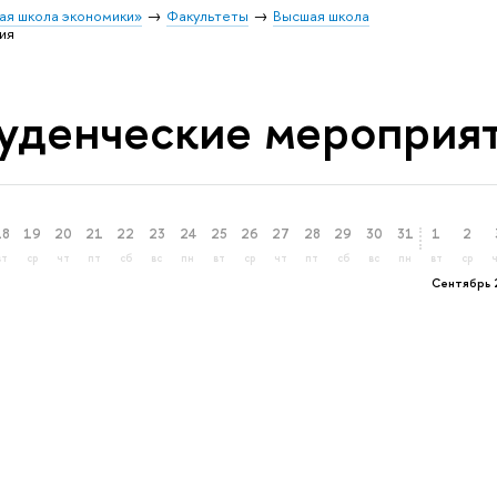
ая школа экономики»
Факультеты
Высшая школа
ия
уденческие мероприя
18
19
20
21
22
23
24
25
26
27
28
29
30
31
1
2
вт
ср
чт
пт
сб
вс
пн
вт
ср
чт
пт
сб
вс
пн
вт
ср
Сентябрь 