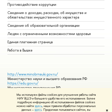
Противодействие коррупции
Ц
Сведения о доходах, расходах, об имуществе и
Б
обязательствах имущественного характера
О
Сведения об образовательной организации
О
Людям с ограниченными возможностями здоровья
Единая платежная страница
Работа в Вышке
http://www.minobrnauki.gov.ru/
Министерство науки и высшего образования РФ
https://edu.gov.ru/
Министерство просвещения РФ
https://elearning.hse.ru/mooc
Мы используем файлы cookies для улучшения работы сайта
Массовые открытые онлайн-курсы
НИУ ВШЭ и большего удобства его использования. Более
подробную информацию об использовании файлов cookies
можно найти
здесь
, наши правила обработки персональных
данных –
здесь
. Продолжая пользоваться сайтом, вы
✖
© НИУ ВШЭ 1993–2026
Адреса и контакты
Условия