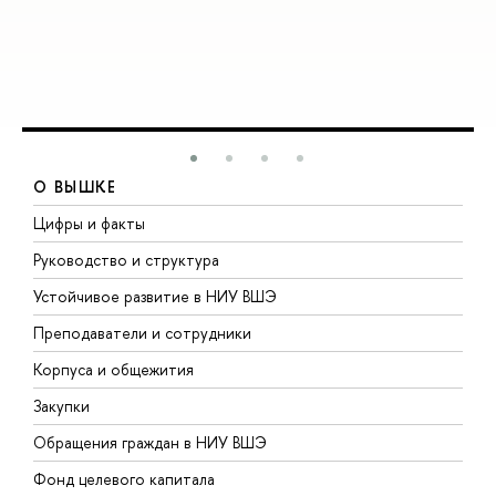
О ВЫШКЕ
Цифры и факты
Л
Руководство и структура
Д
Устойчивое развитие в НИУ ВШЭ
О
Преподаватели и сотрудники
П
Корпуса и общежития
В
Закупки
П
Обращения граждан в НИУ ВШЭ
А
Фонд целевого капитала
Д