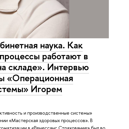
инетная наука. Как
 процессы работают в
 на складе». Интервью
ры «Операционная
истемы» Игорем
ктивность и производственные системы»
нии «Мастерская здоровых процессов». В
втоматизации в «Ренессанс Страхование» был во