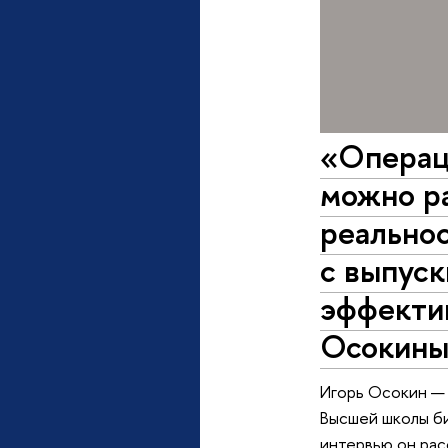
«Операци
можно ра
реальнос
с выпус
эффекти
Осокин
Игорь Осокин —
Высшей школы б
интервью он рас