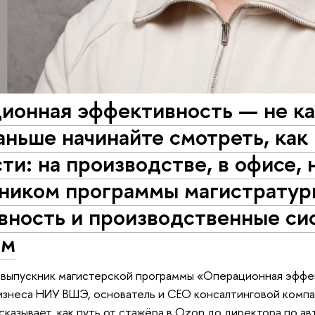
онная эффективность — не каб
ньше начинайте смотреть, как
ти: на производстве, в офисе,
кником программы магистрату
вность и производственные с
ым
 выпускник магистерской программы «Операционная эффе
изнеса НИУ ВШЭ, основатель и CEO консалтинговой компа
сказывает, как путь от стажёра в Ozon до директора по а