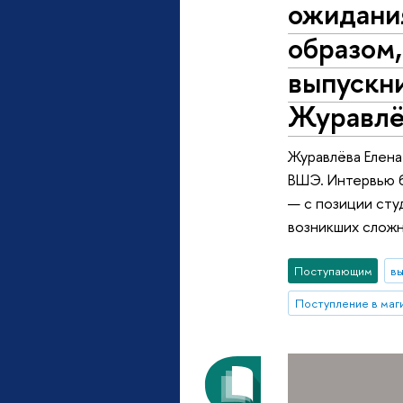
ожидани
образом,
выпускн
Журавлё
Журавлёва Елен
ВШЭ. Интервью б
— с позиции сту
возникших сложн
Поступающим
вы
Поступление в маг