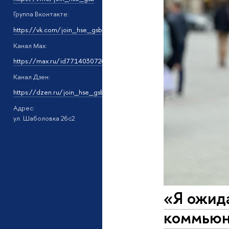
Группа Вконтакте:
https://vk.com/join_hse_gsb
Канал Мах:
https://max.ru/id7714030726_gos13
Канал Дзен:
https://dzen.ru/join_hse_gsb
Адрес:
ул. Шаболовка 26с2
«Я ожида
коммьюни