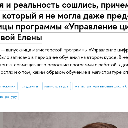
я и реальность сошлись, прич
 который я не могла даже пре
ицы программы «Управление ц
вой Елены
а — выпускница магистерской программы «Управление ци
ыло записано в период её обучения на втором курсе. В н
дента, совмещавшего освоение программы с работой в дол
остях и о том, каким образом обучение в магистратуре 
пускники
студенты
магистратура
магистратура высшая школа б
истратуру