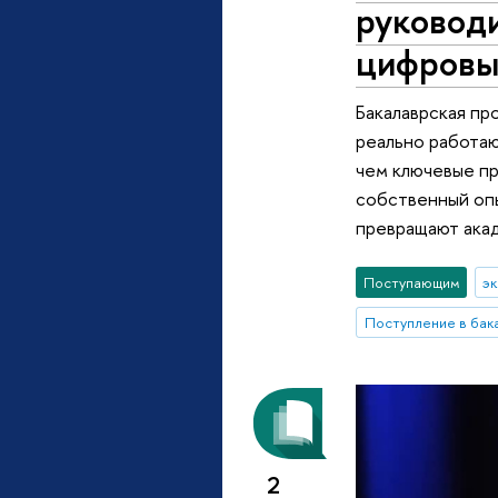
руковод
цифров
Бакалаврская пр
реально работаю
чем ключевые пр
собственный опы
превращают акад
Поступающим
э
Поступление в бак
2