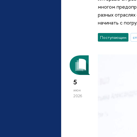
многом предопре
разных отраслях
начинать с погр
Поступающим
с
5
июн
2026