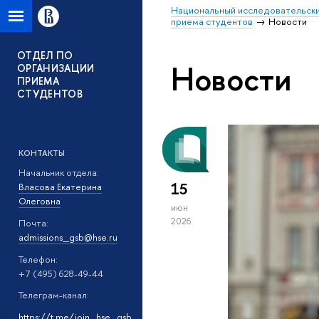
Национальный исследовательски
приема студентов
Новости
ОТДЕЛ ПО
Новости
ОРГАНИЗАЦИИ
ПРИЕМА
СТУДЕНТОВ
КОНТАКТЫ
Начальник отдела:
15
Власова Екатерина
Олеговна
июн
2026
Почта:
admissions_gsb@hse.ru
Телефон:
+7 (495) 628-49-44
Телеграм-канал:
https://t.me/join_hse_gsb