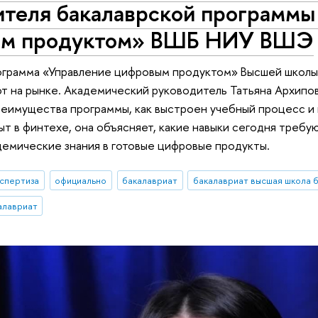
ителя бакалаврской программы
ым продуктом» ВШБ НИУ ВШЭ
ограмма «Управление цифровым продуктом» Высшей школы 
т на рынке. Академический руководитель Татьяна Архипов
еимущества программы, как выстроен учебный процесс и к
т в финтехе, она объясняет, какие навыки сегодня требу
емические знания в готовые цифровые продукты.
кспертиза
официально
бакалавриат
бакалавриат высшая школа 
алавриат