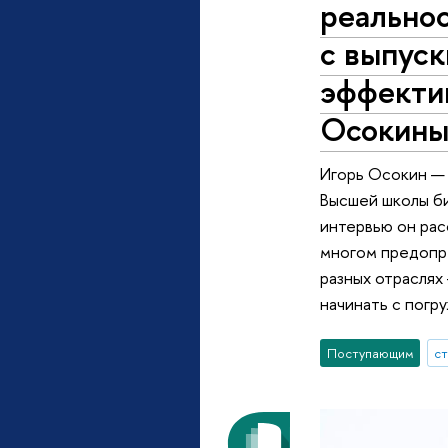
реальнос
с выпус
эффекти
Осокин
Игорь Осокин —
Высшей школы б
интервью он рас
многом предопре
разных отраслях
начинать с погр
Поступающим
с