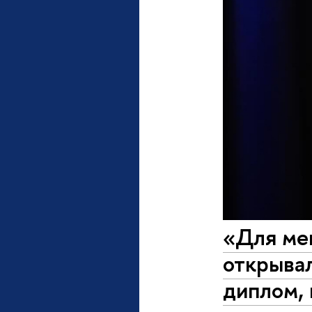
«Для мен
открыва
диплом,