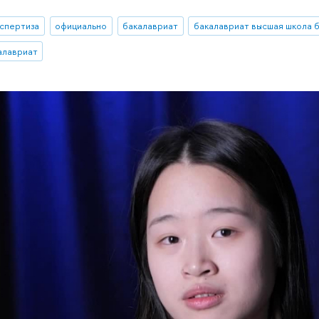
кспертиза
официально
бакалавриат
бакалавриат высшая школа 
алавриат