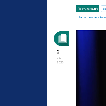
Поступающим
э
Поступление в бак
2
июн
2026