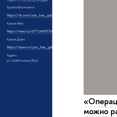
Группа Вконтакте:
https://vk.com/join_hse_gsb
Канал Мах:
https://max.ru/id7714030726_gos13
Канал Дзен:
https://dzen.ru/join_hse_gsb
Адрес:
ул. Шаболовка 26с2
«Операци
можно ра