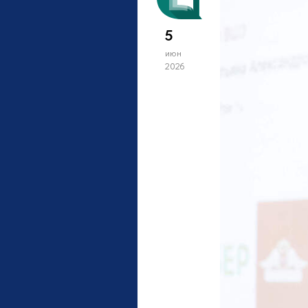
5
июн
2026