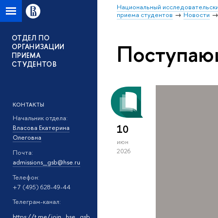
Национальный исследовательски
приема студентов
Новости
ОТДЕЛ ПО
Поступа
ОРГАНИЗАЦИИ
ПРИЕМА
СТУДЕНТОВ
КОНТАКТЫ
Начальник отдела:
10
Власова Екатерина
Олеговна
июн
2026
Почта:
admissions_gsb@hse.ru
Телефон:
+7 (495) 628-49-44
Телеграм-канал:
https://t.me/join_hse_gsb