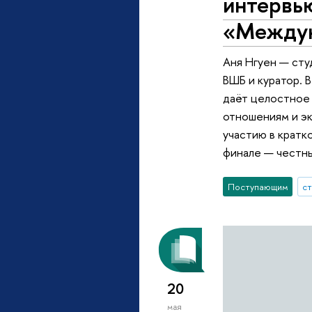
интервь
«Междун
Аня Нгуен — ст
ВШБ и куратор. 
даёт целостное 
отношениям и эк
участию в кратко
финале — честны
Поступающим
с
20
мая