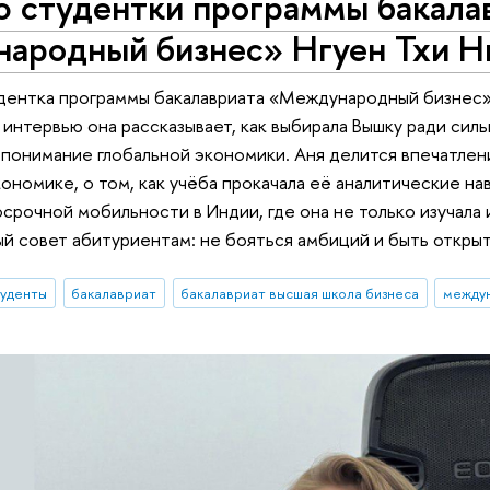
ю студентки программы бакала
ародный бизнес» Нгуен Тхи Н
удентка программы бакалавриата «Международный бизнес
В интервью она рассказывает, как выбирала Вышку ради си
понимание глобальной экономики. Аня делится впечатлен
ономике, о том, как учёба прокачала её аналитические на
срочной мобильности в Индии, где она не только изучала и
й совет абитуриентам: не бояться амбиций и быть откры
туденты
бакалавриат
бакалавриат высшая школа бизнеса
междун