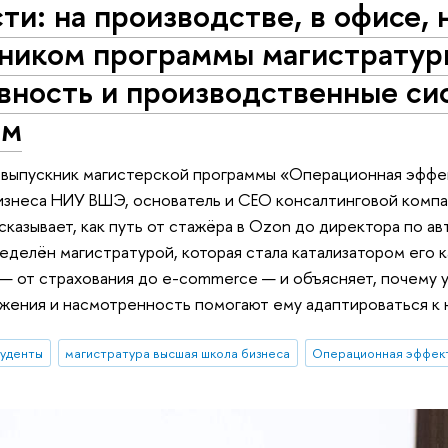
ти: на производстве, в офисе,
кником программы магистрату
вность и производственные с
ым
 выпускник магистерской программы «Операционная эффе
изнеса НИУ ВШЭ, основатель и CEO консалтинговой компа
сказывает, как путь от стажёра в Ozon до директора по а
делён магистратурой, которая стала катализатором его к
 — от страхования до e-commerce — и объясняет, почему 
ужения и насмотренность помогают ему адаптироваться к 
туденты
магистратура высшая школа бизнеса