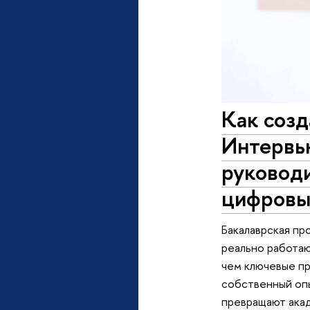
Как созд
Интервь
руковод
цифров
Бакалаврская пр
реально работаю
чем ключевые пр
собственный опы
превращают акад