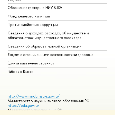
Обращения граждан в НИУ ВШЭ
А
Фонд целевого капитала
Д
Противодействие коррупции
Ц
Сведения о доходах, расходах, об имуществе и
Б
обязательствах имущественного характера
О
Сведения об образовательной организации
О
Людям с ограниченными возможностями здоровья
Единая платежная страница
Работа в Вышке
http://www.minobrnauki.gov.ru/
Министерство науки и высшего образования РФ
https://edu.gov.ru/
Министерство просвещения РФ
https://elearning.hse.ru/mooc