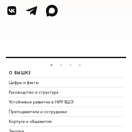
О ВЫШКЕ
Цифры и факты
Л
Руководство и структура
Д
Устойчивое развитие в НИУ ВШЭ
О
Преподаватели и сотрудники
П
Корпуса и общежития
В
Закупки
П