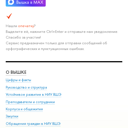
Нашли
опечатку
?
Выделите её, нажмите Ctrl+Enter и отправьте нам уведомление.
Спасибо за участие!
Сервис предназначен только для отправки сообщений об
орфографических и пунктуационных ошибках.
О ВЫШКЕ
ОБ
Цифры и факты
Ли
Руководство и структура
Дов
Устойчивое развитие в НИУ ВШЭ
Ол
Преподаватели и сотрудники
При
Корпуса и общежития
Вы
Закупки
При
Обращения граждан в НИУ ВШЭ
Ас