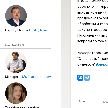
В ходе лекции о
обеспечения упра
выхода компаний 
продемонстриров
обработки информ
документооборо
Deputy Head
–
Dmitry Isaev
По окончании выс
вопросы по теме 
MANAGERS
Модератором мер
"Финансовый мен
бизнесом"
Алекс
Manager
–
Mukhamed Kudaev
Date
Ma
Teaching and Learning