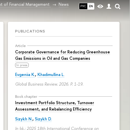
t of Financial Management
News
РУС
EN
PUBLICATIONS
Article
Corporate Governance for Reducing Greenhouse
Gas Emissions in Oil and Gas Companies
In press
Evgeniia K.
,
Khadimullina L.
Global Business Review. 2026.
P. 1-19.
Book chapter
Investment Portfolio Structure, Turnover
Assessment, and Rebalancing Efficiency
Sizykh N.
,
Sizykh D.
In bk.: 2025 18th International Conference on