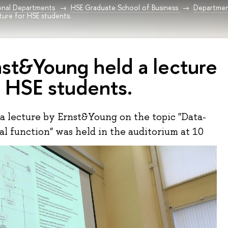
onal Departments
HSE Graduate School of Business
Departmen
ture for HSE students.
nst&Young held a lecture
r HSE students.
a lecture by Ernst&Young on the topic "Data-
al function" was held in the auditorium at 10