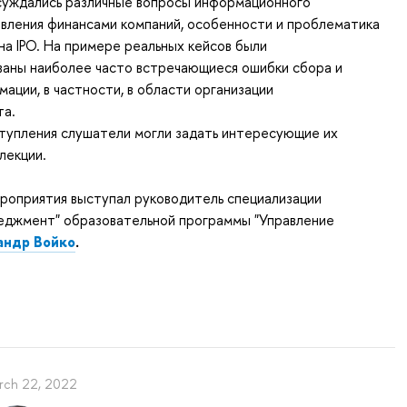
бсуждались различные вопросы информационного
вления финансами компаний, особенности и проблематика
на IPO. На примере реальных кейсов были
аны наиболее часто встречающиеся ошибки сбора и
ации, в частности, в области организации
та.
тупления слушатели могли задать интересующие их
лекции.
оприятия выступал руководитель специализации
еджмент" образовательной программы "Управление
андр Войко
.
rch 22, 2022