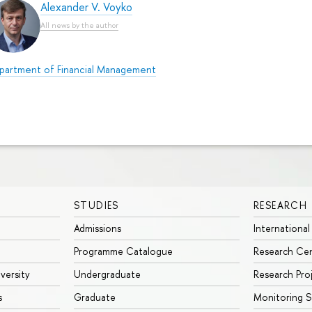
Alexander V. Voyko
All news by the author
partment of Financial Management
STUDIES
RESEARCH
Admissions
International
Programme Catalogue
Research Ce
iversity
Undergraduate
Research Pro
s
Graduate
Monitoring S