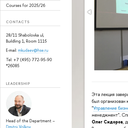
Courses for 2025/26
CONTACTS
28/11 Shabolovka ul,
Buildling 1, Room 1115
E-mail:
mkudaev@hse.ru
Tel: +7 (495) 772-95-90
*26085
LEADERSHIP
Эта лекция завер
был организован 
"
Управление биз
менеджмент". Сп
Head of the Department
–
Олег Сидоров
, 
Dmitrii Volkov