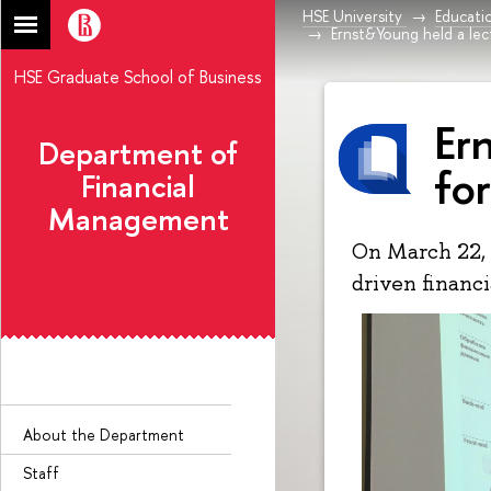
HSE University
Educati
Ernst&Young held a lec
HSE Graduate School of Business
Er
Department of
fo
Financial
Management
On March 22, 
driven financi
About the Department
Staff