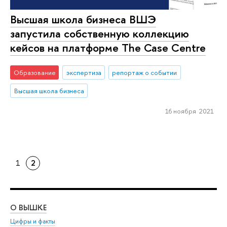
Высшая школа бизнеса ВШЭ
запустила собственную коллекцию
кейсов на платформе The Case Centre
Образование
экспертиза
репортаж о событии
Высшая школа бизнеса
16 ноября 2021
1
2
О ВЫШКЕ
ОБ
Цифры и факты
Ли