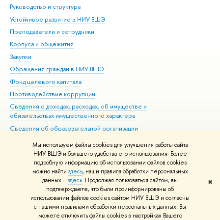
Руководство и структура
Дов
Устойчивое развитие в НИУ ВШЭ
Ол
Преподаватели и сотрудники
При
Корпуса и общежития
Вы
Закупки
При
Обращения граждан в НИУ ВШЭ
Ас
Фонд целевого капитала
До
Противодействие коррупции
Цен
Сведения о доходах, расходах, об имуществе и
Би
обязательствах имущественного характера
Об
Сведения об образовательной организации
Обр
Людям с ограниченными возможностями здоровья
Мы используем файлы cookies для улучшения работы сайта
Единая платежная страница
НИУ ВШЭ и большего удобства его использования. Более
подробную информацию об использовании файлов cookies
Работа в Вышке
можно найти
здесь
, наши правила обработки персональных
данных –
здесь
. Продолжая пользоваться сайтом, вы
✖
Редактору
подтверждаете, что были проинформированы об
© НИУ ВШЭ 1993–2026
Адреса и контакты
Условия использования
использовании файлов cookies сайтом НИУ ВШЭ и согласны
с нашими правилами обработки персональных данных. Вы
материалов
Политика конфиденциальности
Карта сайта
можете отключить файлы cookies в настройках Вашего
Шрифты HSE Sans и HSE Slab разработаны в
Школе дизайна НИУ ВШЭ