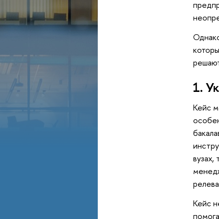
предпр
неопре
Однако
которы
решают
1. У
Кейс м
особен
бакала
инстру
вузах,
менедж
релева
Кейс н
помога