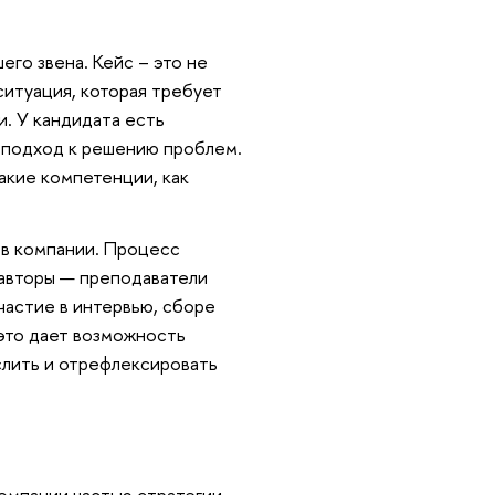
го звена. Кейс – это не
ситуация, которая требует
и. У кандидата есть
 подход к решению проблем.
акие компетенции, как
ов компании. Процесс
 авторы — преподаватели
частие в интервью, сборе
 это дает возможность
слить и отрефлексировать
компании частью стратегии