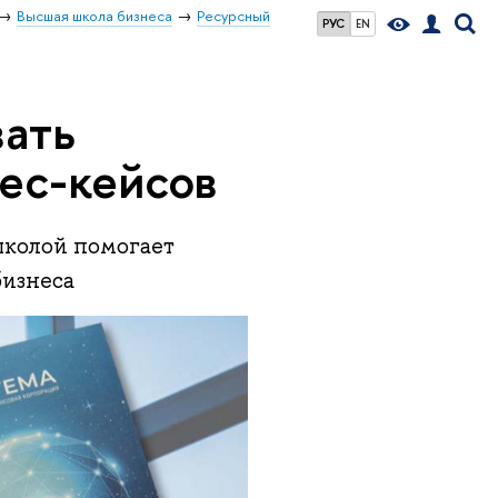
Высшая школа бизнеса
Ресурсный
РУС
EN
вать
нес-кейсов
школой помогает
бизнеса