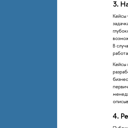
3. Н
Кейсы 
задачк
глубок
возмож
В случ
работа
Кейсы 
разраб
бизнес
первич
менедж
описыв
4. Р
Публик