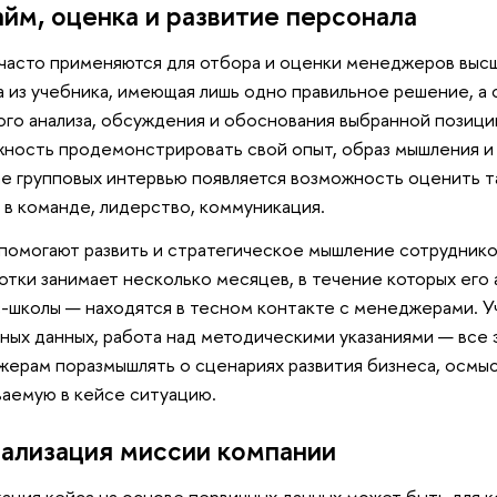
айм, оценка и развитие персонала
часто применяются для отбора и оценки менеджеров высше
а из учебника, имеющая лишь одно правильное решение, а 
ого анализа, обсуждения и обоснования выбранной позици
ность продемонстрировать свой опыт, образ мышления и
ае групповых интервью появляется возможность оценить т
 в команде, лидерство, коммуникация.
помогают развить и стратегическое мышление сотрудник
отки занимает несколько месяцев, в течение которых его
-школы — находятся в тесном контакте с менеджерами. У
ных данных, работа над методическими указаниями — все
ерам поразмышлять о сценариях развития бизнеса, осмы
аемую в кейсе ситуацию.
еализация миссии компании
ация кейса на основе первичных данных может быть для 