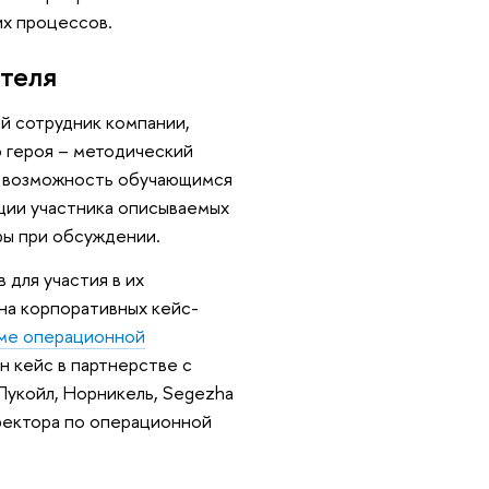
их процессов.
ителя
й сотрудник компании,
о героя – методический
ь возможность обучающимся
иции участника описываемых
ры при обсуждении.
 для участия в их
на корпоративных кейс-
еме операционной
 кейс в партнерстве с
 Лукойл, Норникель, Segezha
иректора по операционной