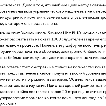
-контекста. Дело в том, что учебные цели метода связаны
ованием навыков управленческого мышления, а не с пере
 индустрии или компании. Важнее сама управленческая пр
и, в котором она представлена.
сь на опыт Высшей школы бизнеса НИУ ВШЭ, можно сказат
ожет рассчитывать на охват 1000 слушателей за время его
вательном процессе. Причем, в эту цифру не включены р
буции через печатные сборники, электронно-библиотечн
аны библиотеки ведущих вузов и корпоративные универси
ете охвата стоит смотреть не только на количество контак
ия, представленная в кейсе, получает высокий уровень вн
жительности погружения в материал. Обычно текст выдае
мостоятельного изучения. При этом средний размер полн
рдского», кейса составляет около 20 страниц, не считая
уперкоротких форматов контента кейс – это лонгрид со 
 до конца.