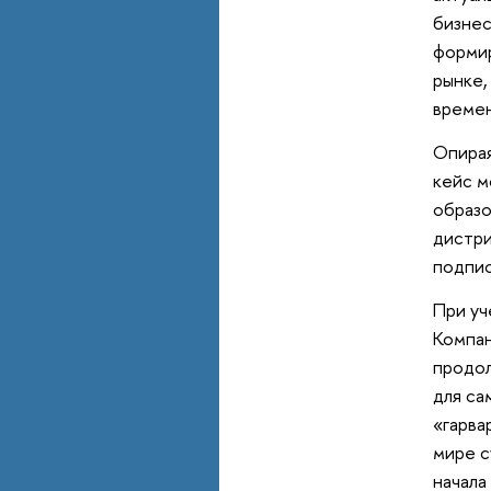
бизнес
формир
рынке,
времен
Опирая
кейс м
образо
дистри
подпис
При уч
Компан
продол
для са
«гарва
мире с
начала