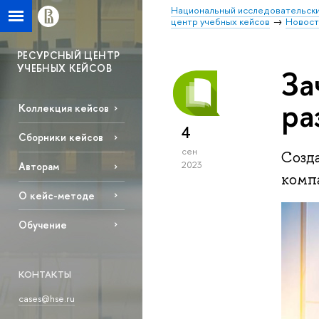
Национальный исследовательски
центр учебных кейсов
Новост
РЕСУРСНЫЙ ЦЕНТР
УЧЕБНЫХ КЕЙСОВ
За
ра
Коллекция кейсов
4
Сборники кейсов
сен
Созд
2023
Авторам
комп
О кейс-методе
Обучение
КОНТАКТЫ
cases@hse.ru