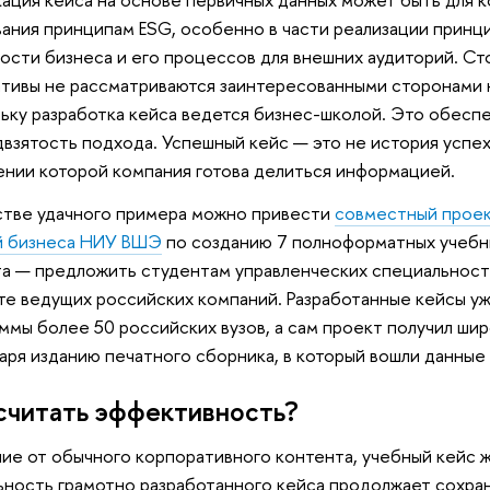
ания принципам ESG, особенно в части реализации принц
ости бизнеса и его процессов для внешних аудиторий. Ст
тивы не рассматриваются заинтересованными сторонами к
ьку разработка кейса ведется бизнес-школой. Это обесп
взятость подхода. Успешный кейс — это не история успеха
нии которой компания готова делиться информацией.
стве удачного примера можно привести
совместный прое
й бизнеса НИУ ВШЭ
по созданию 7 полноформатных учебных
а — предложить студентам управленческих специальност
те ведущих российских компаний. Разработанные кейсы уж
ммы более 50 российских вузов, а сам проект получил ш
аря изданию печатного сборника, в который вошли данные
считать эффективность?
чие от обычного корпоративного контента, учебный кейс ж
ьность грамотно разработанного кейса продолжает сохран