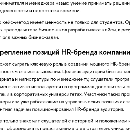
инимателя и менеджера навык: умение принимать решения
деленности и недостатка времени.
 кейс-метод имеет ценность не только для студентов. О
х преподаватели бизнес-школ разрабатывают кейсы, в рез
 ряд важных бизнес-задач.
крепление позиций HR-бренда компании
ожет сыграть ключевую роль в создании мощного HR-брен
ностям его использования. Целевая аудитория бизнес-ке
вриата и магистратуры по менеджменту, слушатели прогр
мент активно используется на программах дополнительног
 так и в корпоративных университетах. Участники таких пр
еры или уже работающие на управленческих позициях спе
нтная задачам позиционирования HR-бренда аудитория.
е только знакомит слушателей с историей и положением к
ет сформировать представление о ее стратегии, уникаль