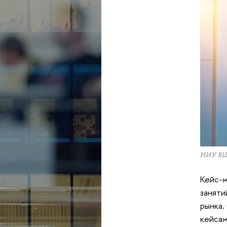
НИУ В
Кейс-м
заняти
рынка.
кейсам