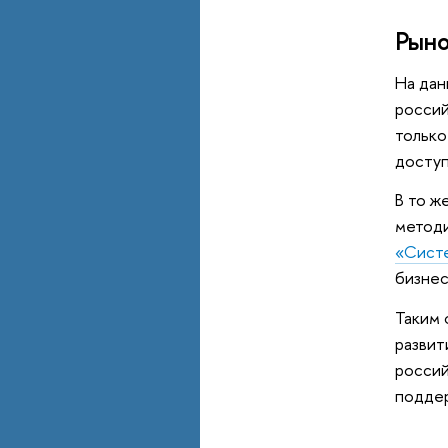
Рыно
На дан
россий
тольк
доступ
В то ж
методи
«Сист
бизнес
Таким 
развит
россий
поддер