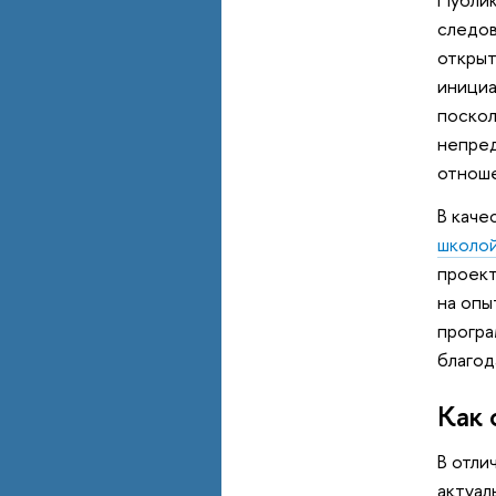
следов
открыт
инициа
поскол
непред
отноше
В каче
школо
проект
на опы
програ
благод
Как 
В отли
актуал