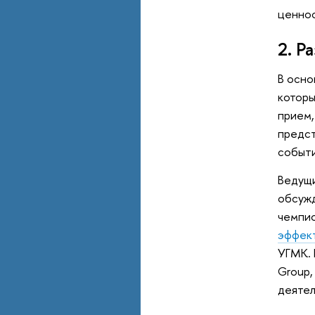
ценнос
2. Р
В осно
которы
прием,
предст
событи
Ведущи
обсужд
чемпио
эффек
УГМК. 
Group,
деяте