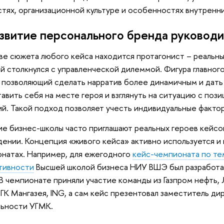
тях, организационной культуре и особенностях внутренн
азвитие персонального бренда руковод
ве сюжета любого кейса находится протагонист – реальны
й столкнулся с управленческой дилеммой. Фигура главног
 позволяющий сделать нарратив более динамичным и дат
авить себя на месте героя и взглянуть на ситуацию с поз
й. Такой подход позволяет учесть индивидуальные факто
е бизнес-школы часто приглашают реальных героев кейсов
ении. Концепция «живого кейса» активно используется и 
натах. Например, для ежегодного
кейс-чемпионата по т
тивности
Высшей школой бизнеса НИУ ВШЭ был разработан
В чемпионате приняли участие команды из Газпром нефть,
 ГК Мангазея, ING, а сам кейс презентовал заместитель д
льности УГМК.