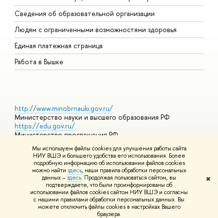
О
Сведения об образовательной организации
О
Людям с ограниченными возможностями здоровья
Единая платежная страница
Работа в Вышке
http://www.minobrnauki.gov.ru/
Министерство науки и высшего образования РФ
https://edu.gov.ru/
Министерство просвещения РФ
https://elearning.hse.ru/mooc
Мы используем файлы cookies для улучшения работы сайта
Массовые открытые онлайн-курсы
НИУ ВШЭ и большего удобства его использования. Более
подробную информацию об использовании файлов cookies
можно найти
здесь
, наши правила обработки персональных
данных –
здесь
. Продолжая пользоваться сайтом, вы
✖
© НИУ ВШЭ 1993–2026
Адреса и контакты
Условия
подтверждаете, что были проинформированы об
использования материалов
Политика конфиденциальности
Карта
использовании файлов cookies сайтом НИУ ВШЭ и согласны
сайта
с нашими правилами обработки персональных данных. Вы
Шрифты HSE Sans и HSE Slab разработаны в
Школе дизайна НИУ
можете отключить файлы cookies в настройках Вашего
ВШЭ
браузера.