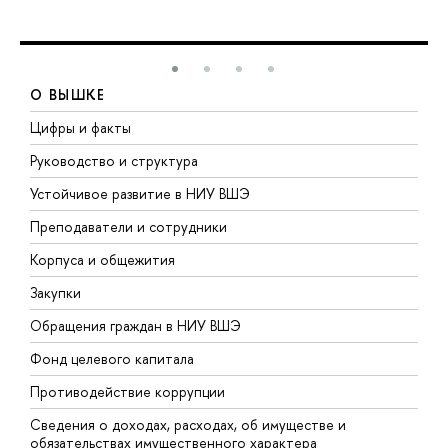
О ВЫШКЕ
Цифры и факты
Л
Руководство и структура
Д
Устойчивое развитие в НИУ ВШЭ
О
Преподаватели и сотрудники
П
Корпуса и общежития
В
Закупки
П
Обращения граждан в НИУ ВШЭ
А
Фонд целевого капитала
Д
Противодействие коррупции
Ц
Сведения о доходах, расходах, об имуществе и
Б
обязательствах имущественного характера