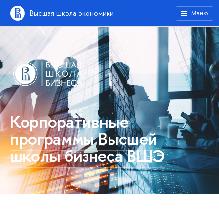
Высшая школа экономики
Меню
Корпоративные
программы Высшей
школы бизнеса ВШЭ