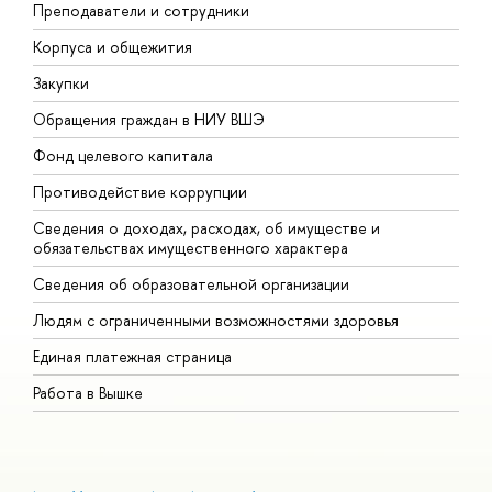
Преподаватели и сотрудники
П
Корпуса и общежития
В
Закупки
П
Обращения граждан в НИУ ВШЭ
А
Фонд целевого капитала
Д
Противодействие коррупции
Ц
Сведения о доходах, расходах, об имуществе и
Б
обязательствах имущественного характера
О
Сведения об образовательной организации
О
Людям с ограниченными возможностями здоровья
Единая платежная страница
Работа в Вышке