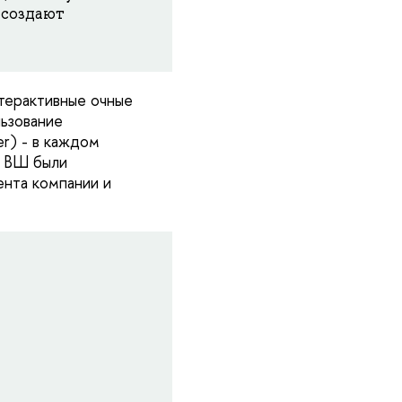
 создают
терактивные очные
ьзование
r) - в каждом
У ВШ были
нта компании и