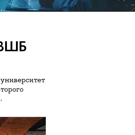
 ВШБ
 университет
второго
.