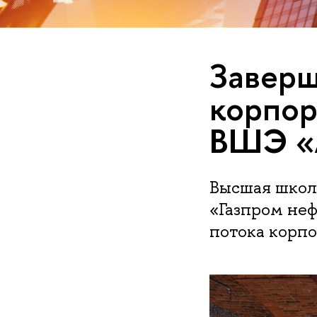
Заверш
корпо
ВШЭ «
Высшая школ
«Газпром не
потока корп