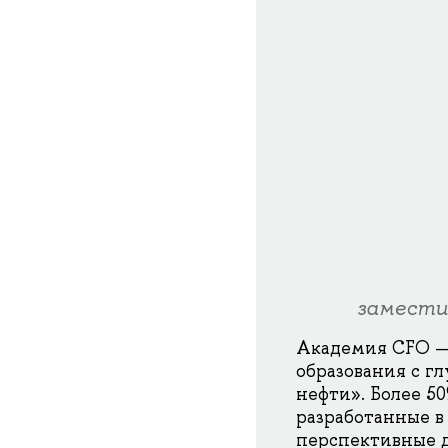
замести
Академия CFO —
образования с г
нефти». Более 5
разработанные в
перспективные д