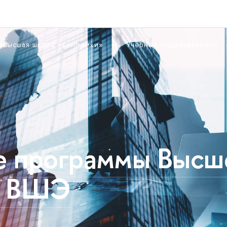
 «Высшая школа экономики»
Учебные подразделения
е программы Высш
а ВШЭ