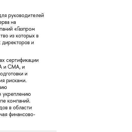
для руководителей
ерва на
паний «Газпром
тво из которых в
х директоров и
ах сертификации
A и CMA, и
одготовки и
ия рисками.
нию
же укреплению
пе компаний.
дов в области
чая финансово-