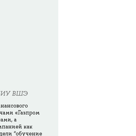
 НИУ ВШЭ
инансового
ачами «Газпром
ами, а
мпанией как
одели “обучение