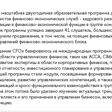
масштабная двухгодичная образовательная программа 
истов финансово-экономических служб - кадрового рез
зиции в финансово-экономической функции в группе ком
ок программы успешно завершил 41 слушатель, большинс
учили продвижение, в том числе, на позиции финансовы
равлений финансово-экономического блока.
емии CFO» базировалось на международных программ
области управленческих финансов, таких как АССА, CIM
звитие экспертизы в области корпоративных финансов, п
й отчетности, инвестиционного планирования и управлен
щей программы стали модули, посвященные формирова
ышления, развитию управленческих компетенций, а так
икаций и кросс-функционального взаимодействия в груп
а этом потоке было уделено изучению актуальных трен
теллекта и его применения в управлении бизнесом, вклю
нкцию.