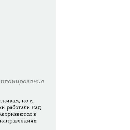
 планирования
тникам, но и
ки работали над
матриваются в
 направлениях: