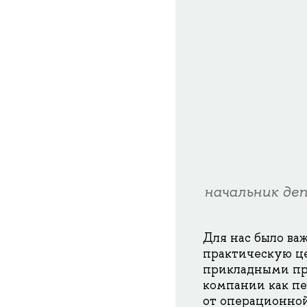
начальник де
Для нас было важ
практическую це
прикладными пр
компании как пе
от операционной