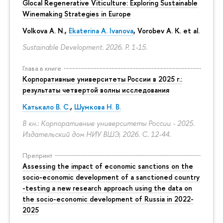
Glocal Regenerative Viticulture: Exploring Sustainable
Winemaking Strategies in Europe
Volkova A. N.,
Ekaterina A. Ivanova
, Vorobev A. K. et al.
Sustainable Development. 2026.
P. 1-15.
Глава в книге
Корпоративные университеты России в 2025 г.:
результаты четвертой волны исследования
Катькало В. С.
,
Шумкова Н. В.
В кн.: Корпоративные университеты России - 2025.
Издательский дом НИУ ВШЭ, 2026.
С. 12-44.
Препринт
Assessing the impact of economic sanctions on the
socio-economic development of a sanctioned country
-testing a new research approach using the data on
the socio-economic development of Russia in 2022-
2025