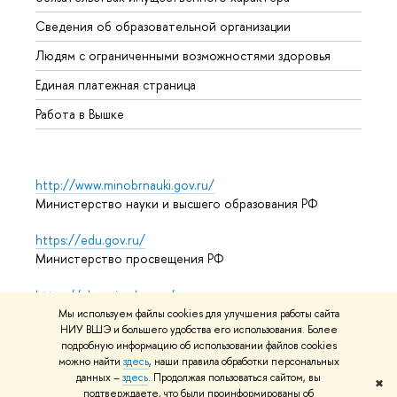
Образ
Сведения об образовательной организации
Обрат
Людям с ограниченными возможностями здоровья
Единая платежная страница
Работа в Вышке
http://www.minobrnauki.gov.ru/
Министерство науки и высшего образования РФ
https://edu.gov.ru/
Министерство просвещения РФ
https://elearning.hse.ru/mooc
Массовые открытые онлайн-курсы
Мы используем файлы cookies для улучшения работы сайта
НИУ ВШЭ и большего удобства его использования. Более
подробную информацию об использовании файлов cookies
можно найти
здесь
, наши правила обработки персональных
© НИУ ВШЭ 1993–2026
Адреса и контакты
Условия
данных –
здесь
. Продолжая пользоваться сайтом, вы
✖
подтверждаете, что были проинформированы об
использования материалов
Политика конфиденциальности