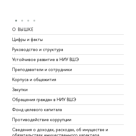
О ВЫШКЕ
ОБР
Цифры и факты
Лице
Руководство и структура
Довуз
Устойчивое развитие в НИУ ВШЭ
Олим
Преподаватели и сотрудники
Прием
Корпуса и общежития
Вышк
Закупки
Прием
Обращения граждан в НИУ ВШЭ
Аспир
Фонд целевого капитала
Допол
Противодействие коррупции
Центр
Сведения о доходах, расходах, об имуществе и
Бизне
обязательствах имущественного характера