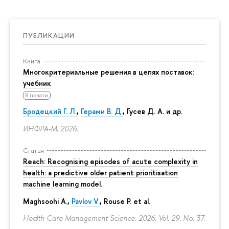
ПУБЛИКАЦИИ
Книга
Многокритериальные решения в цепях поставок:
учебник
В печати
Бродецкий Г. Л.
,
Герами В. Д.
,
Гусев Д. А.
и др.
ИНФРА-М, 2026.
Статья
Reach: Recognising episodes of acute complexity in
health: a predictive older patient prioritisation
machine learning model.
Maghsoohi A.,
Pavlov V.
, Rouse P. et al.
Health Care Management Science. 2026. Vol. 29. No. 37.