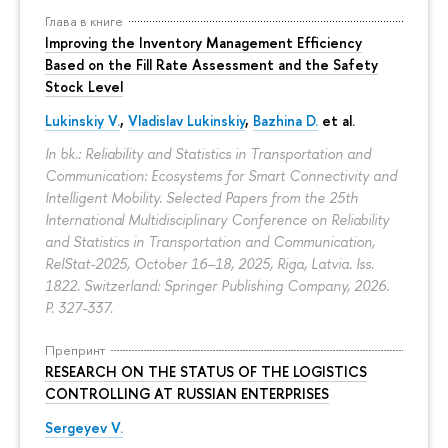
Глава в книге
Improving the Inventory Management Efficiency
Based on the Fill Rate Assessment and the Safety
Stock Level
Lukinskiy V.
,
Vladislav Lukinskiy
,
Bazhina D.
et al.
In bk.: Reliability and Statistics in Transportation and
Communication: Ecosystems for Smart Connectivity and
Intelligent Mobility. Selected Papers from the 25th
International Multidisciplinary Conference on Reliability
and Statistics in Transportation and Communication,
RelStat-2025, October 16–18, 2025, Riga, Latvia. Iss.
1822. Switzerland: Springer Publishing Company, 2026.
P. 327-337.
Препринт
RESEARCH ON THE STATUS OF THE LOGISTICS
CONTROLLING AT RUSSIAN ENTERPRISES
Sergeyev V.