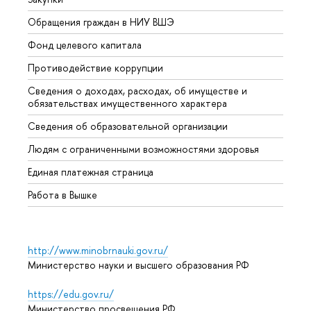
Обращения граждан в НИУ ВШЭ
Аспир
Фонд целевого капитала
Допол
Противодействие коррупции
Центр
Сведения о доходах, расходах, об имуществе и
Бизне
обязательствах имущественного характера
Образ
Сведения об образовательной организации
Обрат
Людям с ограниченными возможностями здоровья
Единая платежная страница
Работа в Вышке
http://www.minobrnauki.gov.ru/
Министерство науки и высшего образования РФ
https://edu.gov.ru/
Министерство просвещения РФ