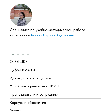
Специалист по учебно-методической работе 1
категории
–
Алиева Нармин Адиль кызы
О ВЫШКЕ
ОБР
Цифры и факты
Лице
Руководство и структура
Довуз
Устойчивое развитие в НИУ ВШЭ
Олим
Преподаватели и сотрудники
Прием
Корпуса и общежития
Вышк
Закупки
Прием