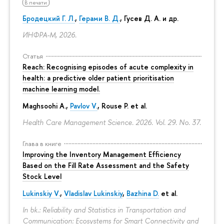
В печати
Бродецкий Г. Л.
,
Герами В. Д.
,
Гусев Д. А.
и др.
ИНФРА-М, 2026.
Статья
Reach: Recognising episodes of acute complexity in
health: a predictive older patient prioritisation
machine learning model.
Maghsoohi A.,
Pavlov V.
, Rouse P. et al.
Health Care Management Science. 2026. Vol. 29. No. 37.
Глава в книге
Improving the Inventory Management Efficiency
Based on the Fill Rate Assessment and the Safety
Stock Level
Lukinskiy V.
,
Vladislav Lukinskiy
,
Bazhina D.
et al.
In bk.: Reliability and Statistics in Transportation and
Communication: Ecosystems for Smart Connectivity and