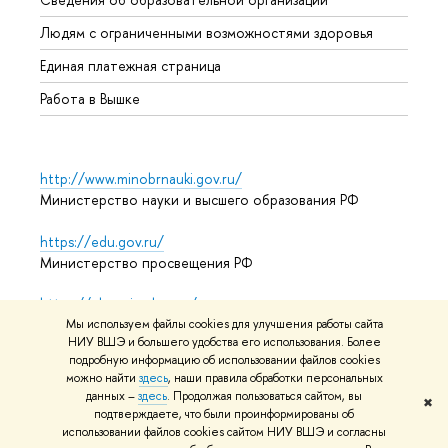
Обрат
Людям с ограниченными возможностями здоровья
Единая платежная страница
Работа в Вышке
http://www.minobrnauki.gov.ru/
Министерство науки и высшего образования РФ
https://edu.gov.ru/
Министерство просвещения РФ
https://elearning.hse.ru/mooc
Массовые открытые онлайн-курсы
Мы используем файлы cookies для улучшения работы сайта
НИУ ВШЭ и большего удобства его использования. Более
подробную информацию об использовании файлов cookies
можно найти
здесь
, наши правила обработки персональных
данных –
здесь
. Продолжая пользоваться сайтом, вы
© НИУ ВШЭ 1993–2026
Адреса и контакты
Условия
✖
подтверждаете, что были проинформированы об
использования материалов
Политика конфиденциальности
использовании файлов cookies сайтом НИУ ВШЭ и согласны
Карта сайта