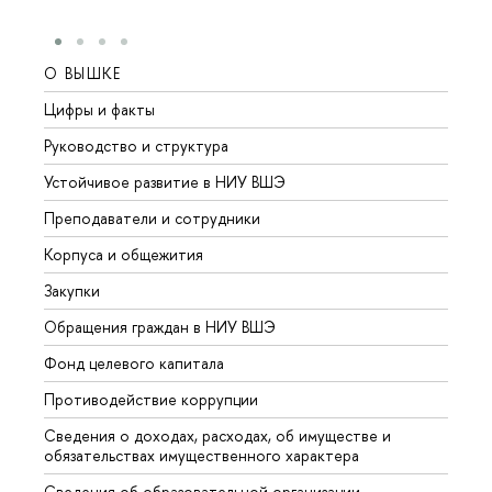
О ВЫШКЕ
ОБР
Цифры и факты
Лице
Руководство и структура
Довуз
Устойчивое развитие в НИУ ВШЭ
Олим
Преподаватели и сотрудники
Прием
Корпуса и общежития
Вышк
Закупки
Прием
Обращения граждан в НИУ ВШЭ
Аспир
Фонд целевого капитала
Допол
Противодействие коррупции
Центр
Сведения о доходах, расходах, об имуществе и
Бизне
обязательствах имущественного характера
Образ
Сведения об образовательной организации