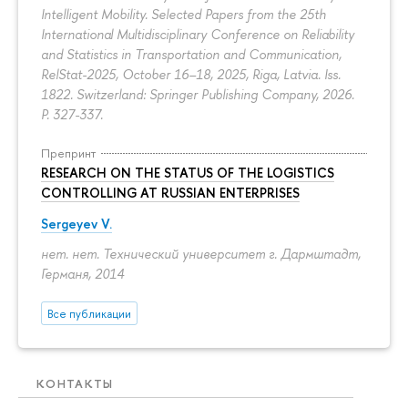
Intelligent Mobility. Selected Papers from the 25th
International Multidisciplinary Conference on Reliability
and Statistics in Transportation and Communication,
RelStat-2025, October 16–18, 2025, Riga, Latvia. Iss.
1822. Switzerland: Springer Publishing Company, 2026.
P. 327-337.
Препринт
RESEARCH ON THE STATUS OF THE LOGISTICS
CONTROLLING AT RUSSIAN ENTERPRISES
Sergeyev V.
нет. нет. Технический университет г. Дармштадт,
Германя, 2014
Все публикации
КОНТАКТЫ