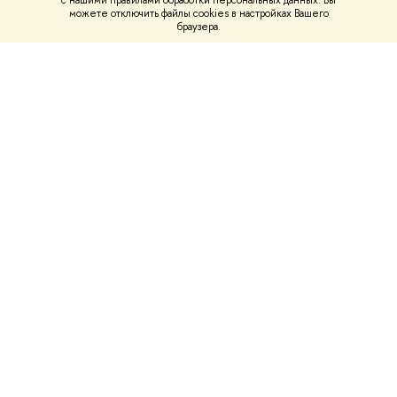
с нашими правилами обработки персональных данных. Вы
можете отключить файлы cookies в настройках Вашего
браузера.
119049, Москва, улица
Шаболовка, 26-28
ПО ВОПРОСАМ ПОСТУПЛЕНИЯ В МАГИСТРАТУРУ
ВЫСШЕЙ ШКОЛЫ БИЗНЕСА НИУ ВШЭ ОБРАЩАЙТЕСЬ ПО
ТЕЛЕФОНУ
+7(495) 628-49-44
ИЛИ ПИШИТЕ НА ПОЧТУ
admissions_gsb@hse.ru