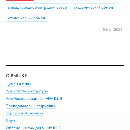
международное сотрудничество
академический обмен
студенческий обмен
5 мая 2023
О ВЫШКЕ
ОБ
Цифры и факты
Ли
Руководство и структура
Дов
Устойчивое развитие в НИУ ВШЭ
Ол
Преподаватели и сотрудники
При
Корпуса и общежития
Вы
Закупки
При
Обращения граждан в НИУ ВШЭ
Ас