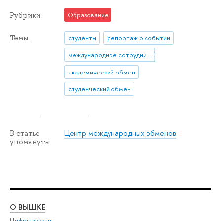
Рубрики
Образование
Темы
студенты
репортаж о событии
международное сотрудничество
академический обмен
студенческий обмен
Центр международных обменов
В статье
упомянуты
О ВЫШКЕ
ОБ
Цифры и факты
Ли