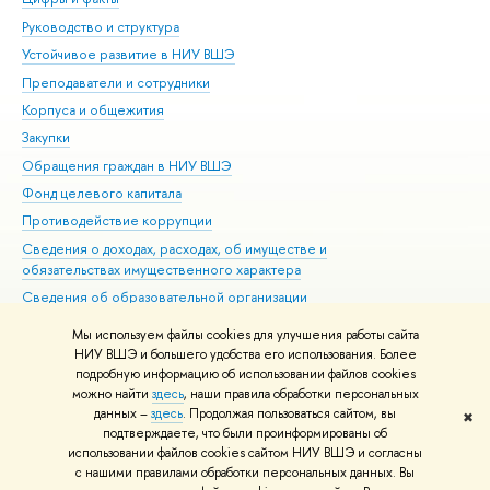
Руководство и структура
Дов
Устойчивое развитие в НИУ ВШЭ
Ол
Преподаватели и сотрудники
При
Корпуса и общежития
Вы
Закупки
При
Обращения граждан в НИУ ВШЭ
Ас
Фонд целевого капитала
До
Противодействие коррупции
Цен
Сведения о доходах, расходах, об имуществе и
Би
обязательствах имущественного характера
Об
Сведения об образовательной организации
Обр
Людям с ограниченными возможностями здоровья
Мы используем файлы cookies для улучшения работы сайта
Единая платежная страница
НИУ ВШЭ и большего удобства его использования. Более
подробную информацию об использовании файлов cookies
Работа в Вышке
можно найти
здесь
, наши правила обработки персональных
данных –
здесь
. Продолжая пользоваться сайтом, вы
✖
Редактору
подтверждаете, что были проинформированы об
© НИУ ВШЭ 1993–2026
Адреса и контакты
Условия использования
использовании файлов cookies сайтом НИУ ВШЭ и согласны
с нашими правилами обработки персональных данных. Вы
материалов
Политика конфиденциальности
Карта сайта