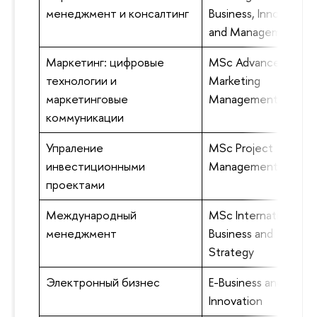
менеджмент и консалтинг
Business, Innovation
and Management
Маркетинг: цифровые
MSc Advanced
технологии и
Marketing
маркетинговые
Management
коммуникации
Упраление
MSc Project
инвестиционными
Management
проектами
Международный
MSc International
менеджмент
Business and
Strategy
Электронный бизнес
E-Business and
Innovation