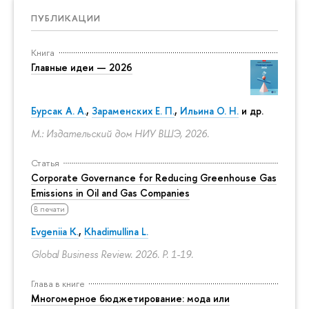
ПУБЛИКАЦИИ
Книга
Главные идеи — 2026
Бурсак А. А.
,
Зараменских Е. П.
,
Ильина О. Н.
и др.
М.: Издательский дом НИУ ВШЭ, 2026.
Статья
Corporate Governance for Reducing Greenhouse Gas
Emissions in Oil and Gas Companies
В печати
Evgeniia K.
,
Khadimullina L.
Global Business Review. 2026.
P. 1-19.
Глава в книге
Многомерное бюджетирование: мода или