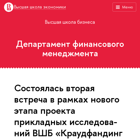
Высшая школа экономики
Меню
Высшая школа бизнеса
Департамент финансового
менеджмента
Состоялась вторая
встреча в рамках нового
этапа проекта
прикладных ис­сле­до­ва­
ний ВШБ «Кра­уд­фандинг