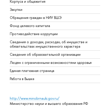
Корпуса и общежития
Вышк
Закупки
Прием
Обращения граждан в НИУ ВШЭ
Аспир
Фонд целевого капитала
Допол
Противодействие коррупции
Центр
Сведения о доходах, расходах, об имуществе и
Бизне
обязательствах имущественного характера
Образ
Сведения об образовательной организации
Обрат
Людям с ограниченными возможностями здоровья
Единая платежная страница
Работа в Вышке
http://www.minobrnauki.gov.ru/
Министерство науки и высшего образования РФ