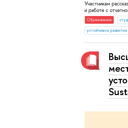
Участникам рассказ
и работе с отчетн
Образование
сту
устойчивое развитие
Выс
мест
усто
Sust