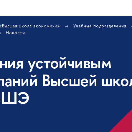
 «Высшая школа экономики»
Учебные подразделения
Новости
ния устойчивым
паний Высшей шко
 ВШЭ