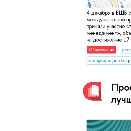
4 декабря в ВШБ с
международной про
приняли участие 
менеджмент», объ
на достижение 17
Образование
реп
международное сотр
Про
луч