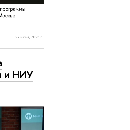
 программы
Москве.
27 июня, 2025 г.
а
и и НИУ