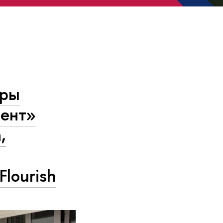
уры
ент»
,
lourish