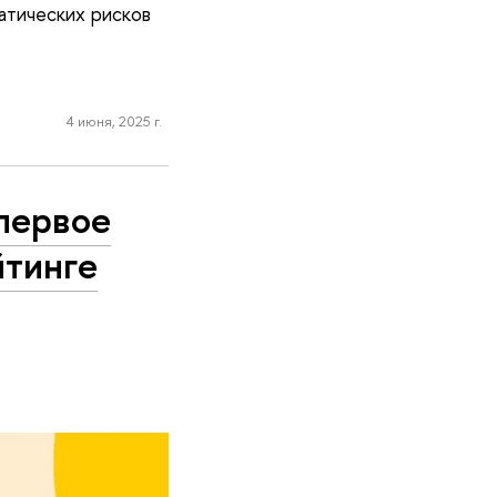
матических рисков
.
4 июня, 2025 г.
первое
йтинге