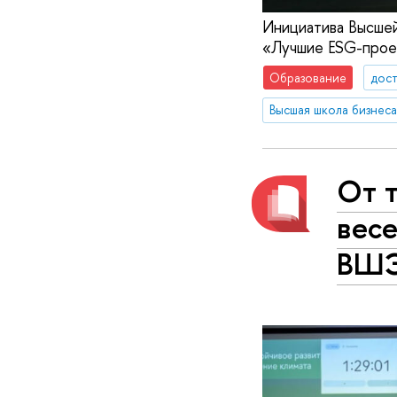
Инициатива Высше
«Лучшие ESG-проек
Образование
дос
Высшая школа бизнеса
От т
вес
ВШ