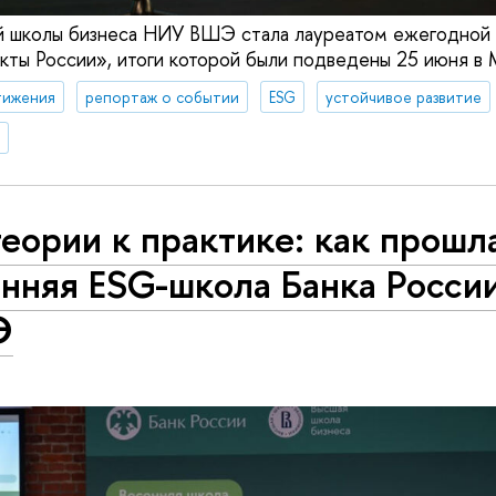
й школы бизнеса НИУ ВШЭ стала лауреатом ежегодной
ты России», итоги которой были подведены 25 июня в 
тижения
репортаж о событии
ESG
устойчивое развитие
еории к практике: как прошл
енняя ESG-школа Банка Росси
Э