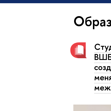
Образ
Cту
ВШБ
созд
мен
меж