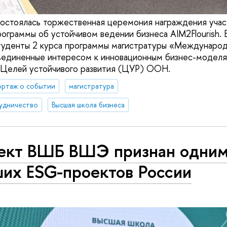
остоялась торжественная церемония награждения учас
граммы об устойчивом ведении бизнеса AIM2Flourish. В
студенты 2 курса программы магистратуры «Междунаро
единенные интересом к инновационным бизнес-моделя
 Целей устойчивого развития (ЦУР) ООН.
ортаж о событии
магистратура
удничество
Высшая школа бизнеса
ект ВШБ ВШЭ признан одним
ших ESG-проектов России