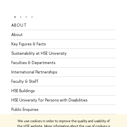
ABOUT
STUD
About
Admis
Key Figures & Facts
Progr
Sustainability at HSE University
Under
Faculties & Departments
Gradu
International Partnerships
Excha
Faculty & Staff
Summe
HSE Buildings
Semes
HSE University for Persons with Disabilities
Busine
Public Enquiries
We use cookies in order to improve the quality and usability of
the HSE website. More information about the use of cookies is