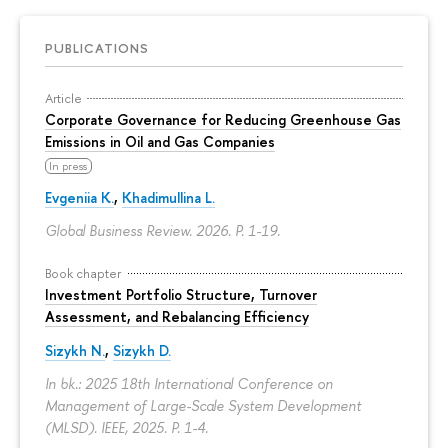
PUBLICATIONS
Article
Corporate Governance for Reducing Greenhouse Gas
Emissions in Oil and Gas Companies
In press
Evgeniia K.
,
Khadimullina L.
Global Business Review. 2026.
P. 1-19.
Book chapter
Investment Portfolio Structure, Turnover
Assessment, and Rebalancing Efficiency
Sizykh N.
,
Sizykh D.
In bk.: 2025 18th International Conference on
Management of Large-Scale System Development
(MLSD). IEEE, 2025.
P. 1-4.