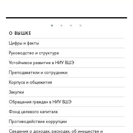
О ВЫШКЕ
Цифры и факты
Л
Руководство и структура
Д
Устойчивое развитие в НИУ ВШЭ
О
Преподаватели и сотрудники
П
Корпуса и общежития
В
Закупки
П
Обращения граждан в НИУ ВШЭ
А
Фонд целевого капитала
Д
Противодействие коррупции
Ц
Сведения о доходах, расходах, об имуществе и
Б