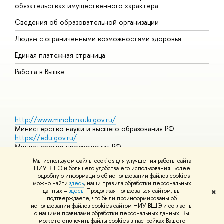
обязательствах имущественного характера
О
Сведения об образовательной организации
О
Людям с ограниченными возможностями здоровья
Единая платежная страница
Работа в Вышке
http://www.minobrnauki.gov.ru/
Министерство науки и высшего образования РФ
https://edu.gov.ru/
Министерство просвещения РФ
https://elearning.hse.ru/mooc
Мы используем файлы cookies для улучшения работы сайта
Массовые открытые онлайн-курсы
НИУ ВШЭ и большего удобства его использования. Более
подробную информацию об использовании файлов cookies
можно найти
здесь
, наши правила обработки персональных
данных –
здесь
. Продолжая пользоваться сайтом, вы
✖
© НИУ ВШЭ 1993–2026
Адреса и контакты
Условия
подтверждаете, что были проинформированы об
использования материалов
Политика конфиденциальности
Карта
использовании файлов cookies сайтом НИУ ВШЭ и согласны
сайта
с нашими правилами обработки персональных данных. Вы
Шрифты HSE Sans и HSE Slab разработаны в
Школе дизайна НИУ
можете отключить файлы cookies в настройках Вашего