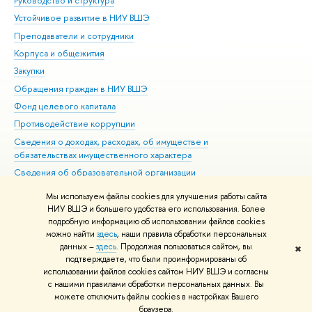
Руководство и структура
Дов
Устойчивое развитие в НИУ ВШЭ
Ол
Преподаватели и сотрудники
При
Корпуса и общежития
Вы
Закупки
При
Обращения граждан в НИУ ВШЭ
Ас
Фонд целевого капитала
До
Противодействие коррупции
Цен
Сведения о доходах, расходах, об имуществе и
Би
обязательствах имущественного характера
Об
Сведения об образовательной организации
Обр
Людям с ограниченными возможностями здоровья
Мы используем файлы cookies для улучшения работы сайта
Единая платежная страница
НИУ ВШЭ и большего удобства его использования. Более
подробную информацию об использовании файлов cookies
Работа в Вышке
можно найти
здесь
, наши правила обработки персональных
данных –
здесь
. Продолжая пользоваться сайтом, вы
✖
Редактору
подтверждаете, что были проинформированы об
© НИУ ВШЭ 1993–2026
Адреса и контакты
Условия использования
использовании файлов cookies сайтом НИУ ВШЭ и согласны
с нашими правилами обработки персональных данных. Вы
материалов
Политика конфиденциальности
Карта сайта
можете отключить файлы cookies в настройках Вашего
Шрифты HSE Sans и HSE Slab разработаны в
Школе дизайна НИУ ВШЭ
браузера.