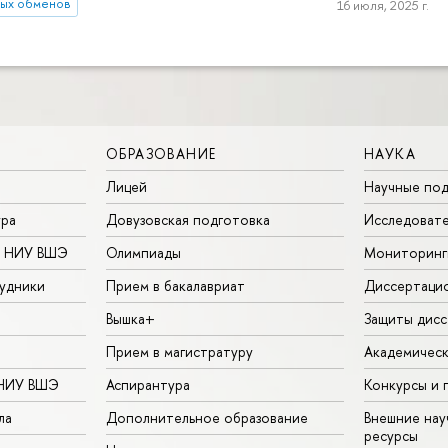
ных обменов
16 июля, 2025 г.
ОБРАЗОВАНИЕ
НАУКА
Лицей
Научные под
ура
Довузовская подготовка
Исследовате
в НИУ ВШЭ
Олимпиады
Мониторинг
удники
Прием в бакалавриат
Диссертаци
Вышка+
Защиты дисс
Прием в магистратуру
Академическ
 НИУ ВШЭ
Аспирантура
Конкурсы и 
ла
Дополнительное образование
Внешние на
ресурсы