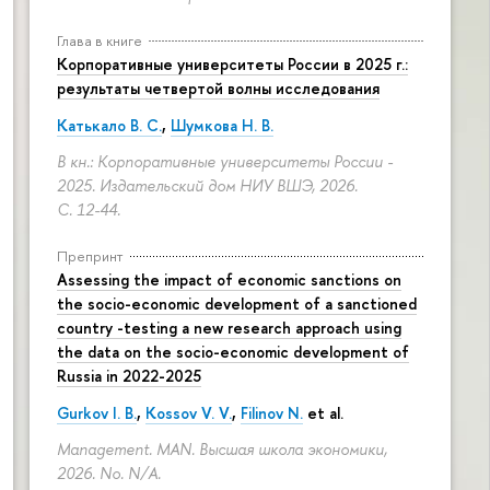
Глава в книге
Корпоративные университеты России в 2025 г.:
результаты четвертой волны исследования
Катькало В. С.
,
Шумкова Н. В.
В кн.: Корпоративные университеты России -
2025. Издательский дом НИУ ВШЭ, 2026.
С. 12-44.
Препринт
Assessing the impact of economic sanctions on
the socio-economic development of a sanctioned
country -testing a new research approach using
the data on the socio-economic development of
Russia in 2022-2025
Gurkov I. B.
,
Kossov V. V.
,
Filinov N.
et al.
Management. MAN. Высшая школа экономики,
2026. No. N/A.