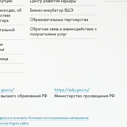
рупции
Центр развития карьеры
асходах, об
Бизнес-инкубатор ВШЭ
ьствах
Образовательные партнерства
тера
Обратная связь и взаимодействие с
тельной
получателями услуг
ми
ья
аница
.gov.ru/
https://edu.gov.ru/
 высшего образования РФ
Министерство просвещения РФ
дреса и контакты
Условия использования материалов
ности
Карта сайта