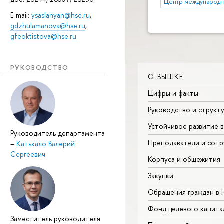
Центр международ
E-mail:
ysaslanyan@hse.ru
,
gdzhulamanova@hse.ru
,
gfeoktistova@hse.ru
РУКОВОДСТВО
О ВЫШКЕ
Цифры и факты
Руководство и структ
Устойчивое развитие 
Руководитель департамента
Преподаватели и сотр
–
Катькало Валерий
Сергеевич
Корпуса и общежития
Закупки
Обращения граждан в
Фонд целевого капита
Заместитель руководителя