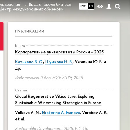
разделения
Высшая школа бизнеса
РУС
EN
Центр международных обменов»
ПУБЛИКАЦИИ
Книга
Корпоративные университеты России - 2025
Катькало В. С.
,
Шумкова Н. В.
, Ужакина Ю. Б. и
др.
Издательский дом НИУ ВШЭ, 2026.
Статья
Glocal Regenerative Viticulture: Exploring
Sustainable Winemaking Strategies in Europe
Volkova A. N.,
Ekaterina A. Ivanova
, Vorobev A. K.
et al.
Sustainable Development. 2026.
P. 1-15.