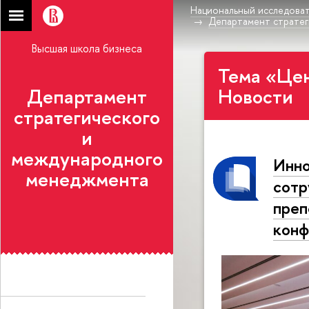
Национальный исследоват
Департамент стратег
Высшая школа бизнеса
Тема «Це
Департамент
Новости
стратегического
и
международного
Инно
менеджмента
сотр
преп
конф