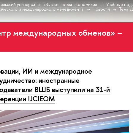
ельский университет «Высшая школа экономики»
Учебные под
ического и международного менеджмента
Новости
Тема «
нтр международных обменов» –
вации, ИИ и международное
удничество: иностранные
одаватели ВШБ выступили на 31-й
еренции IJCIEOM