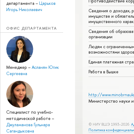
Противодействие кор
департамента
–
Царьков
Игорь Николаевич
Сведения о доходах, р
имуществе и обязател
имущественного харак
ОФИС ДЕПАРТАМЕНТА
Сведения об образова
организации
Людям с ограниченны
возможностями здоров
Единая платежная стр
Менеджер
–
Асланян Югик
Работа в Вышке
Сергеевна
http://www.minobrnauki
Министерство науки и
Специалист по учебно-
методической работе
–
Джуламанова Гульнара
© НИУ ВШЭ 1993–2026
А
Политика конфиденциаль
Сагандыковна