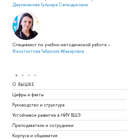
Джуламанова Гульнара Сагандыковна
Специалист по учебно-методической работе
–
Феоктистова Габриэла Абакаровна
О ВЫШКЕ
ОБР
Цифры и факты
Лице
Руководство и структура
Довуз
Устойчивое развитие в НИУ ВШЭ
Олим
Преподаватели и сотрудники
Прием
Корпуса и общежития
Вышк