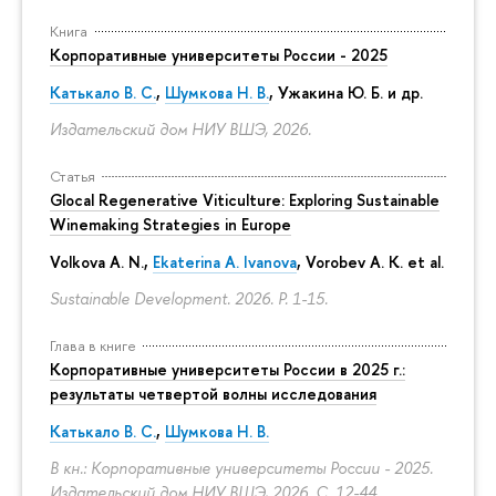
Книга
Корпоративные университеты России - 2025
Катькало В. С.
,
Шумкова Н. В.
, Ужакина Ю. Б. и др.
Издательский дом НИУ ВШЭ, 2026.
Статья
Glocal Regenerative Viticulture: Exploring Sustainable
Winemaking Strategies in Europe
Volkova A. N.,
Ekaterina A. Ivanova
, Vorobev A. K. et al.
Sustainable Development. 2026.
P. 1-15.
Глава в книге
Корпоративные университеты России в 2025 г.:
результаты четвертой волны исследования
Катькало В. С.
,
Шумкова Н. В.
В кн.: Корпоративные университеты России - 2025.
Издательский дом НИУ ВШЭ, 2026.
С. 12-44.