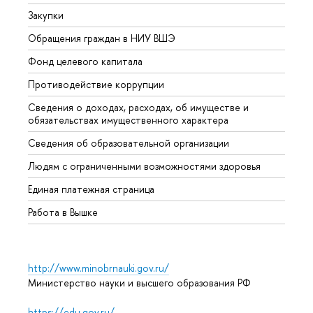
Закупки
Прием
Обращения граждан в НИУ ВШЭ
Аспир
Фонд целевого капитала
Допол
Противодействие коррупции
Центр
Сведения о доходах, расходах, об имуществе и
Бизне
обязательствах имущественного характера
Образ
Сведения об образовательной организации
Обрат
Людям с ограниченными возможностями здоровья
Единая платежная страница
Работа в Вышке
http://www.minobrnauki.gov.ru/
Министерство науки и высшего образования РФ
https://edu.gov.ru/