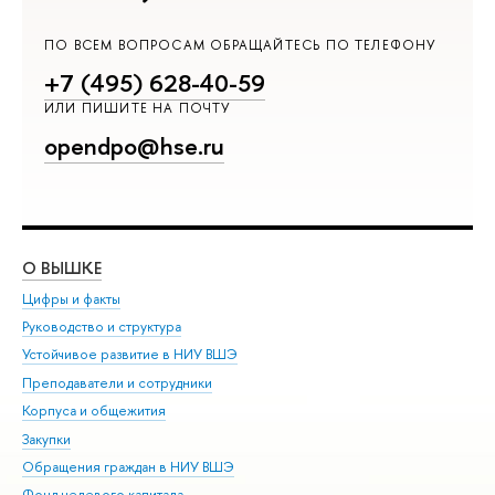
ПО ВСЕМ ВОПРОСАМ ОБРАЩАЙТЕСЬ ПО ТЕЛЕФОНУ
+7 (495) 628-40-59
ИЛИ ПИШИТЕ НА ПОЧТУ
opendpo@hse.ru
О ВЫШКЕ
ОБ
Цифры и факты
Ли
Руководство и структура
Дов
Устойчивое развитие в НИУ ВШЭ
Ол
Преподаватели и сотрудники
При
Корпуса и общежития
Вы
Закупки
При
Обращения граждан в НИУ ВШЭ
Ас
Фонд целевого капитала
До