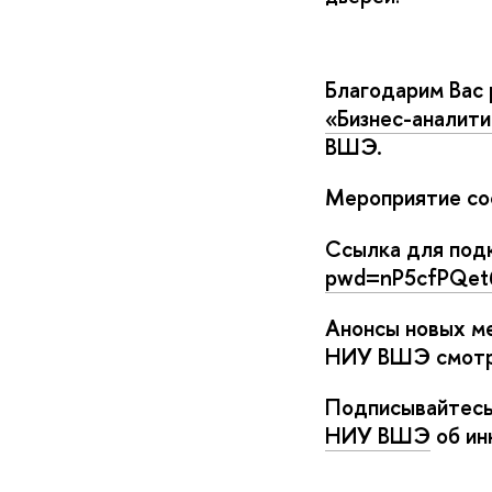
Благодарим Вас
«Бизнес-аналити
ШЭ.
Мероприятие сос
Ссылка для под
pwd=nP5cfPQet6
Анонсы новых ме
НИУ ВШЭ смот
Подписывайтесь
НИУ ВШЭ
об ин