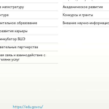
в магистратуру
Академическое развитие
нтура
Конкурсы и гранты
ительное образование
нешние научно-информацио
развития карьеры
-инкубатор ВШЭ
вательные партнерства
ая связь и взаимодействие с
телями услу
https://edu.gov.ru/