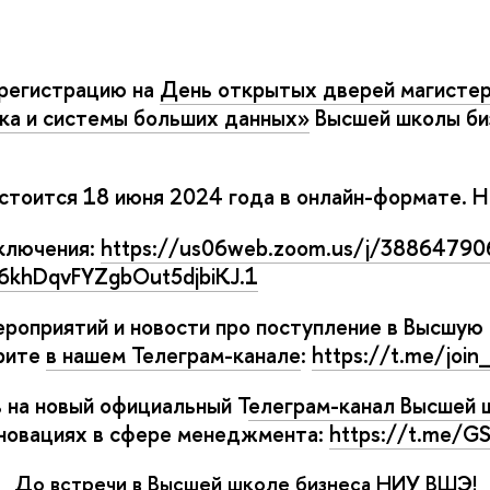
 регистрацию на
День открытых дверей магисте
ка и системы больших данных»
ысшей школы би
тоится 18 июня 2024 года в онлайн-формате. Н
ключения:
https://us06web.zoom.us/j/38864790
khDqvFYZgbOut5djbiKJ.1
роприятий и новости про поступление в Высшую 
рите
нашем Телеграм-канале
:
https://t.me/joi
 на новый официальный Т
елеграм-канал Высшей 
новациях в сфере менеджмента:
https://t.me/
До встречи в Высшей школе бизнеса НИУ ВШЭ!