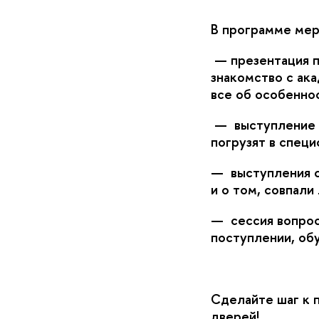
программе меро
— презентация 
знакомство с ак
се об особеннос
— выступление п
погрузят в спец
— выступления с
и о том, совпали
— сессия вопрос
поступлении, обу
Сделайте шаг к 
дверей!