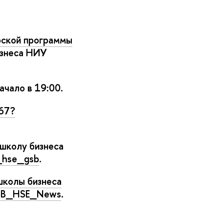
рской программы
знеса НИУ
ачало в 19:00.
67?
школу бизнеса
n_hse_gsb
.
школы бизнеса
GSB_HSE_News
.