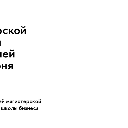
рской
и
шей
юня
ей магистерской
школы бизнеса