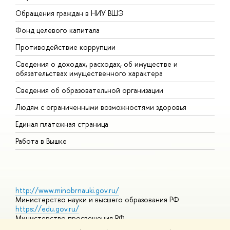
Обращения граждан в НИУ ВШЭ
А
Фонд целевого капитала
Д
Противодействие коррупции
Ц
Сведения о доходах, расходах, об имуществе и
Б
обязательствах имущественного характера
О
Сведения об образовательной организации
О
Людям с ограниченными возможностями здоровья
Единая платежная страница
Работа в Вышке
http://www.minobrnauki.gov.ru/
Министерство науки и высшего образования РФ
https://edu.gov.ru/
Министерство просвещения РФ
https://elearning.hse.ru/mooc