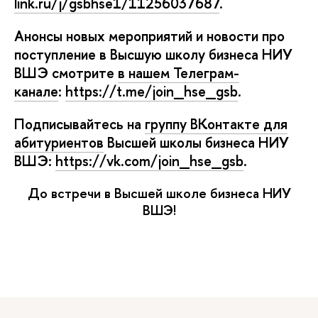
link.ru/j/gsbhse1/11256037687
.
Анонсы новых мероприятий и новости про
поступление в Высшую школу бизнеса НИУ
ШЭ смотрите
нашем Телеграм-
канале
:
https://t.me/join_hse_gsb
.
Подписывайтесь на
руппу ВКонтакте для
абитуриенто
ысшей школы бизнеса НИУ
ШЭ:
https://vk.com/join_hse_gsb
.
До встречи в Высшей школе бизнеса НИУ
ШЭ!