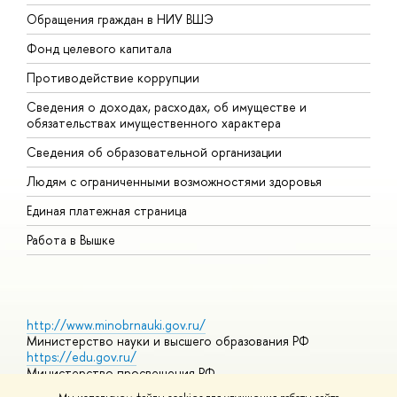
Обращения граждан в НИУ ВШЭ
А
Фонд целевого капитала
Д
Противодействие коррупции
Ц
Сведения о доходах, расходах, об имуществе и
Б
обязательствах имущественного характера
О
Сведения об образовательной организации
О
Людям с ограниченными возможностями здоровья
Единая платежная страница
Работа в Вышке
http://www.minobrnauki.gov.ru/
Министерство науки и высшего образования РФ
https://edu.gov.ru/
Министерство просвещения РФ
https://elearning.hse.ru/mooc