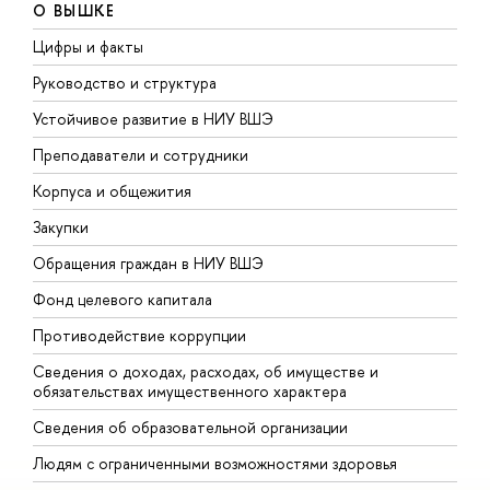
О ВЫШКЕ
Цифры и факты
Л
Руководство и структура
Д
Устойчивое развитие в НИУ ВШЭ
О
Преподаватели и сотрудники
П
Корпуса и общежития
В
Закупки
П
Обращения граждан в НИУ ВШЭ
А
Фонд целевого капитала
Д
Противодействие коррупции
Ц
Сведения о доходах, расходах, об имуществе и
Б
обязательствах имущественного характера
О
Сведения об образовательной организации
О
Людям с ограниченными возможностями здоровья