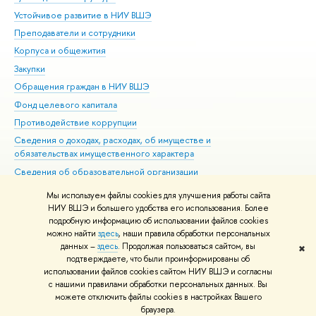
Устойчивое развитие в НИУ ВШЭ
Ол
Преподаватели и сотрудники
При
Корпуса и общежития
Вы
Закупки
При
Обращения граждан в НИУ ВШЭ
Ас
Фонд целевого капитала
До
Противодействие коррупции
Цен
Сведения о доходах, расходах, об имуществе и
Би
обязательствах имущественного характера
Об
Сведения об образовательной организации
Обр
Людям с ограниченными возможностями здоровья
Мы используем файлы cookies для улучшения работы сайта
Единая платежная страница
НИУ ВШЭ и большего удобства его использования. Более
подробную информацию об использовании файлов cookies
Работа в Вышке
можно найти
здесь
, наши правила обработки персональных
данных –
здесь
. Продолжая пользоваться сайтом, вы
✖
Редактору
подтверждаете, что были проинформированы об
© НИУ ВШЭ 1993–2026
Адреса и контакты
Условия использования
использовании файлов cookies сайтом НИУ ВШЭ и согласны
с нашими правилами обработки персональных данных. Вы
материалов
Политика конфиденциальности
Карта сайта
можете отключить файлы cookies в настройках Вашего
Шрифты HSE Sans и HSE Slab разработаны в
Школе дизайна НИУ ВШЭ
браузера.