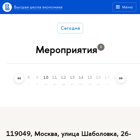
Высшая школа экономики
Меню
Сегодня
Мероприятия
0
5
6
7
8
9
10
11
12
13
14
15
16
17
18
19
20
ср
чт
пт
сб
вс
пн
вт
ср
чт
пт
сб
вс
пн
вт
ср
чт
119049, Москва, улица Шаболовка, 26-