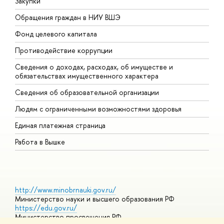
Закупки
П
Обращения граждан в НИУ ВШЭ
А
Фонд целевого капитала
Д
Противодействие коррупции
Ц
Сведения о доходах, расходах, об имуществе и
Б
обязательствах имущественного характера
О
Сведения об образовательной организации
О
Людям с ограниченными возможностями здоровья
Единая платежная страница
Работа в Вышке
http://www.minobrnauki.gov.ru/
Министерство науки и высшего образования РФ
https://edu.gov.ru/
Министерство просвещения РФ