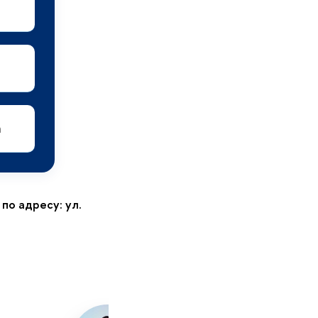
а
по адресу: ул.
0