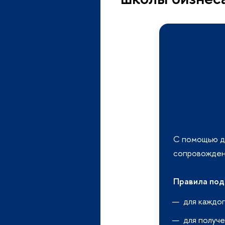
С помощью да
сопровожден
Правила под
для каждог
для получ