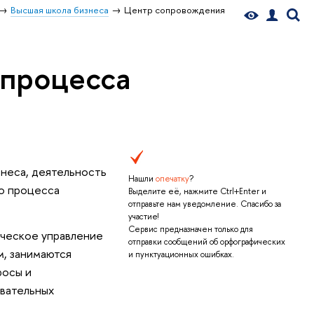
Высшая школа бизнеса
Центр сопровождения
 процесса
неса, деятельность
Нашли
опечатку
?
о процесса
Выделите её, нажмите Ctrl+Enter и
отправьте нам уведомление. Спасибо за
участие!
Сервис предназначен только для
ическое управление
отправки сообщений об орфографических
, занимаются
и пунктуационных ошибках.
росы и
вательных