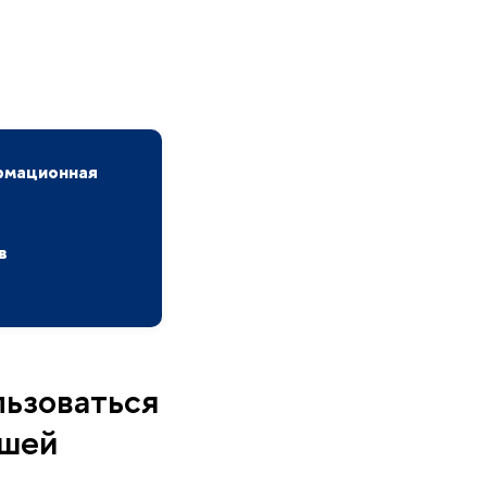
рмационная
в
а
льзоваться
сшей