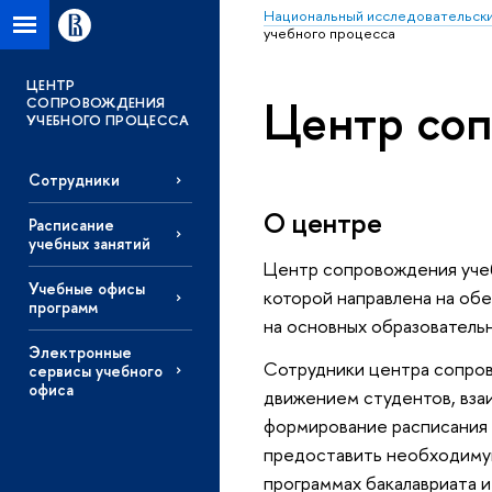
Национальный исследовательски
учебного процесса
ЦЕНТР
Центр соп
СОПРОВОЖДЕНИЯ
УЧЕБНОГО ПРОЦЕССА
Сотрудники
О центре
Расписание
учебных занятий
Центр сопровождения учеб
Учебные офисы
которой направлена на об
программ
на основных образователь
Электронные
Сотрудники центра сопров
сервисы учебного
офиса
движением студентов, вза
формирование расписания з
предоставить необходиму
программах бакалавриата 