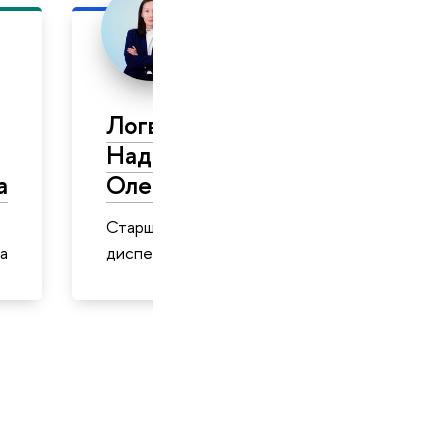
Логвинова
Надежда
а
Олеговна
Старший
а
диспетчер