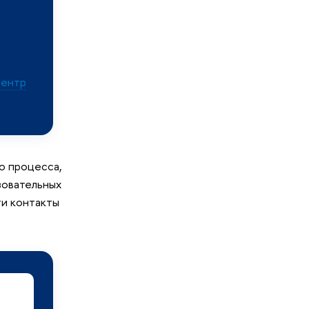
ентр
о процесса,
зовательных
ти контакты