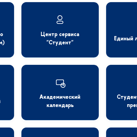
го
Центр сервиса
Единый 
м)
"Студент"
Академический
Студен
й
календарь
пре