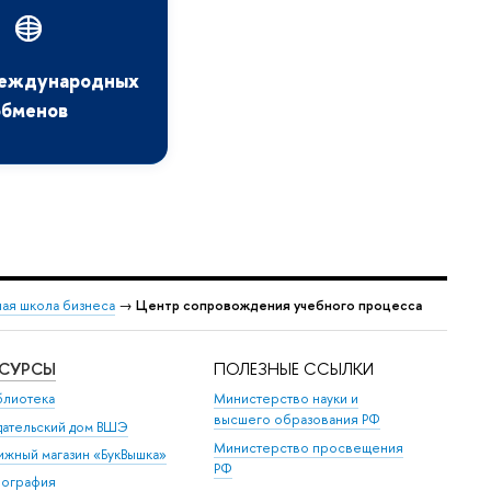
еждународных
обменов
ая школа бизнеса
→
Центр сопровождения учебного процесса
ЕСУРСЫ
ПОЛЕЗНЫЕ ССЫЛКИ
блиотека
Министерство науки и
высшего образования РФ
дательский дом ВШЭ
Министерство просвещения
ижный магазин «БукВышка»
РФ
пография