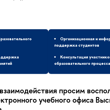
разовательного
Организационная и инфо
поддержка студентов
оддержка
Консультация участнико
анятий
образовательного процесс
 взаимодействия просим воспо
ектронного учебного офиса Вы
а