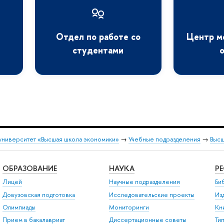
Отдел по работе со
Центр м
студентами
университет «Высшая школа экономики»
→
Учебные подразделения
→
Высш
ОБРАЗОВАНИЕ
НАУКА
Р
Лицей
Научные подразделения
Би
Довузовская подготовка
Исследовательские проекты
Из
Олимпиады
Мониторинги
Кн
Прием в бакалавриат
Диссертационные советы
Ти