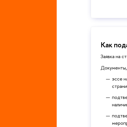
Как под
Заявка на с
Документы,
эссе н
страни
подтве
наличи
подтве
меропр