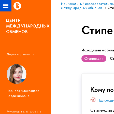
Национальный исследовательски
международных обменов
Сти
ЦЕНТР
Стипе
МЕЖДУНАРОДНЫХ
ОБМЕНОВ
Исходящая мобил
Директор центра:
Стипендии
Ст
Кому по
Чернова Александра
Владимировна
Положен
Стипендия 
Руководитель проекта: