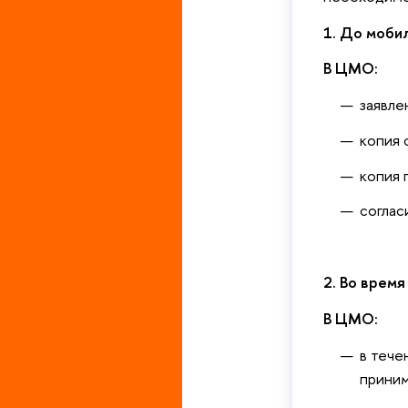
1. До моби
В ЦМО:
заявле
копия 
копия 
соглас
2. Во врем
В ЦМО:
в тече
приним