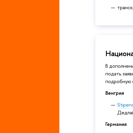
транск
Национа
В дополнен
подать заяв
подробную 
Венгрия
Stipen
Дедлай
Германия