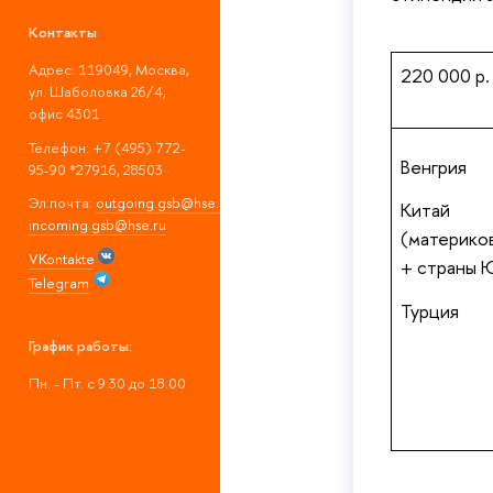
Контакты
Адрес: 119049, Москва,
220 000 р.
ул. Шаболовка 26/4,
офис 4301
Телефон: +7 (495) 772-
Венгрия
95-90 *27916, 28503
Эл.почта:
outgoing.gsb@hse.ru
;
Китай
incoming.gsb@hse.ru
(материко
VKontakte
+ страны 
Telegram
Турция
График работы:
Пн. - Пт. с 9:30 до 18:00