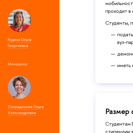
мобильности
проходит в
Студенты, 
подать
Родина Ольга
вуз-па
Георгиевна
демонс
Менеджер:
иметь
Спиридонова Ольга
Размер 
Александровна
Студентам В
стипендии з