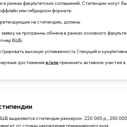
 в рамках факультетских соглашений. Стипендии могут бы
 оффлайн или гибридном формате.
претендующие на стипендию, должны
 заявку на программы обмена в рамках основного факульт
ртнер ВШБ;
трировать высокую успеваемость (текущий и кумулятивны
 научные достижения
и/или
принимать активное участие в 
стипендии
ШБ выделяются стипендии размером 220 000 р., 250 000 р
ависит от страны нахождения принимающего вуза.