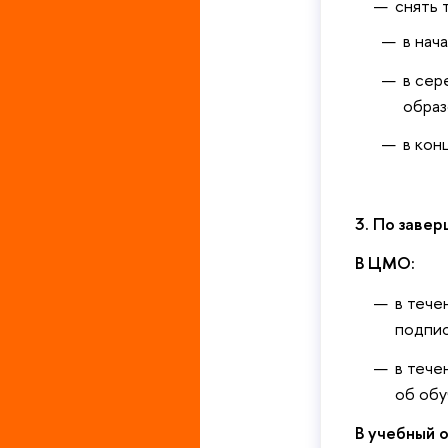
снять 
в нач
в сер
образ
в кон
3. По заве
В ЦМО:
в тече
подпис
в тече
об обу
В учебный 