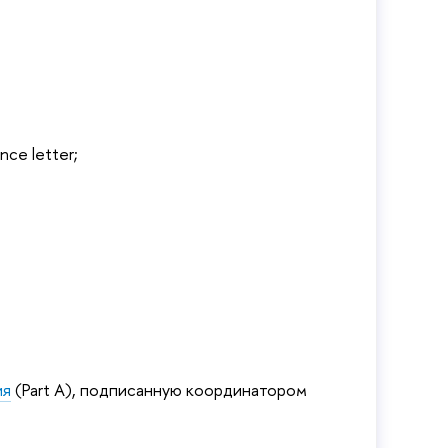
ce letter;
ия
(Part A), подписанную координатором