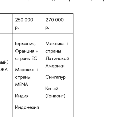
250 000
270 000
р.
р.
Германия,
Мексика +
Франция +
страны
страны ЕС
Латинской
вый)
Америки
ЮВА
Марокко +
страны
Сингапур
MENA
Китай
Индия
(Гонконг)
Индонезия