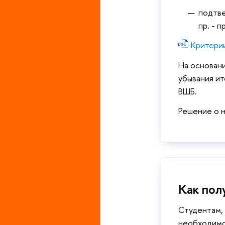
подтве
пр. - п
Критери
На основани
убывания ит
ВШБ.
Решение о 
Как пол
Студентам, 
необходимо