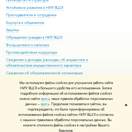
Устойчивое развитие в НИУ ВШЭ
Ол
Преподаватели и сотрудники
При
Корпуса и общежития
ыш
Закупки
При
Обращения граждан в НИУ ВШЭ
Ас
Фонд целевого капитала
До
Противодействие коррупции
Цен
Сведения о доходах, расходах, об имуществе и
Би
обязательствах имущественного характера
Об
Сведения об образовательной организации
Обр
Людям с ограниченными возможностями здоровья
Мы используем файлы cookies для улучшения работы сайта
Единая платежная страница
НИУ ВШЭ и большего удобства его использования. Более
подробную информацию об использовании файлов cookies
Работа в Вышке
можно найти
здесь
, наши правила обработки персональных
данных –
здесь
. Продолжая пользоваться сайтом, вы
✖
Редактору
подтверждаете, что были проинформированы о
© НИУ ВШЭ 1993–2026
Адреса и контакты
Условия использования
использовании файлов cookies сайтом НИУ ВШЭ и согласны
с нашими правилами обработки персональных данных. Вы
материало
Политика конфиденциальности
Карта сайта
можете отключить файлы cookies в настройках Вашего
Шрифты HSE Sans и HSE Slab разработаны
Школе дизайна НИУ ВШЭ
раузера.