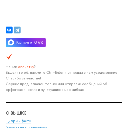
Нашли
опечатку
?
ыделите её, нажмите Ctrl+Enter и отправьте нам уведомление.
Спасибо за участие!
Сервис предназначен только для отправки сообщений о
орфографических и пунктуационных ошибках.
О ВЫШКЕ
ОБ
Цифры и факты
Ли
Руководство и структура
Дов