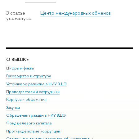
Центр международных обменов
В статье
упомянуты
О ВЫШКЕ
ОБ
Цифры и факты
Ли
Руководство и структура
Дов
Устойчивое развитие в НИУ ВШЭ
Ол
Преподаватели и сотрудники
При
Корпуса и общежития
Вы
Закупки
При
Обращения граждан в НИУ ВШЭ
Ас
Фонд целевого капитала
До
Противодействие коррупции
Цен
Сведения о доходах, расходах, об имуществе и
Би