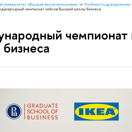
й университет «Высшая школа экономики»
Учебные подразделения
дународный чемпионат кейсов Высшей школы бизнеса
народный чемпионат 
 бизнеса