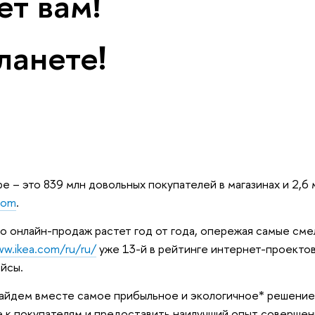
ет вам!
ланете!
ре – это 839 млн довольных покупателей в магазинах и 2,6
com
.
о онлайн-продаж растет год от года, опережая самые сме
w.ikea.com/ru/ru/
уже 13-й в рейтинге интернет-проекто
йсы.
айдем вместе самое прибыльное и экологичное* решение 
 к покупателям и предоставить наилучший опыт совершен