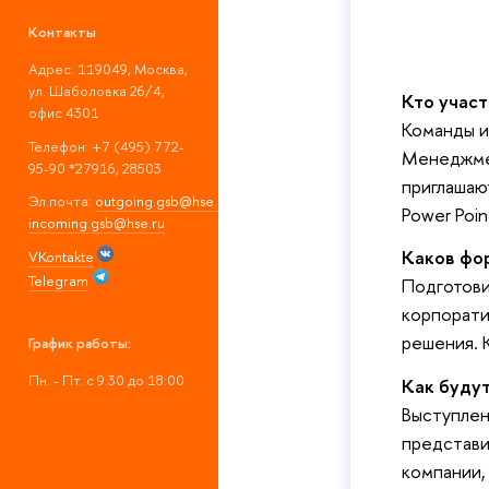
Контакты
Адрес: 119049, Москва,
ул. Шаболовка 26/4,
Кто участ
офис 4301
Команды и
Телефон: +7 (495) 772-
Менеджмен
95-90 *27916, 28503
приглашаю
Эл.почта:
outgoing.gsb@hse.ru
;
Power Poin
incoming.gsb@hse.ru
Каков фо
VKontakte
Telegram
Подготови
корпорати
решения. 
График работы:
Пн. - Пт. с 9:30 до 18:00
Как будут
Выступлен
представи
компании,