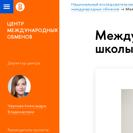
Национальный исследовательски
международных обменов
Меж
ЦЕНТР
Между
МЕЖДУНАРОДНЫХ
ОБМЕНОВ
школы
Директор центра:
Чернова Александра
Владимировна
Руководитель проекта: