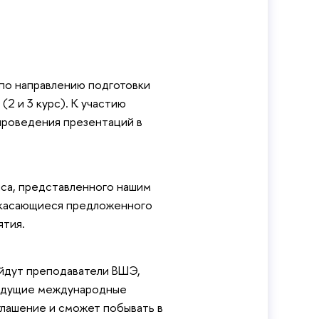
 по направлению подготовки
2 и 3 курс). К участию
проведения презентаций в
йса, представленного нашим
, касающиеся предложенного
иятия.
ойдут преподаватели ВШЭ,
ведущие международные
глашение и сможет побывать в