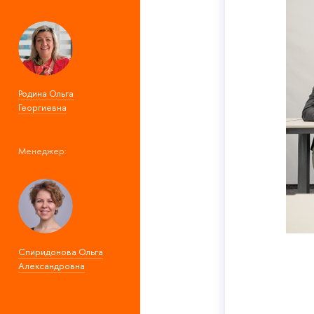
Родина Ольга
Георгиевна
Менеджер:
Спиридонова Ольга
Александровна