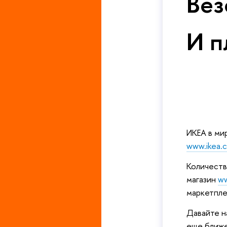
Вез
И п
ИКЕА в ми
www.ikea.
Количеств
магазин
ww
маркетпле
Давайте н
еще ближе