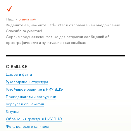
Нашли
опечатку
?
Выделите её, нажмите Ctrl+Enter и отправьте нам уведомление.
Спасибо за участие!
Сервис предназначен только для отправки сообщений об
орфографических и пунктуационных ошибках.
О ВЫШКЕ
ОБ
Цифры и факты
Ли
Руководство и структура
Дов
Устойчивое развитие в НИУ ВШЭ
Ол
Преподаватели и сотрудники
При
Корпуса и общежития
Вы
Закупки
При
Обращения граждан в НИУ ВШЭ
Ас
Фонд целевого капитала
До